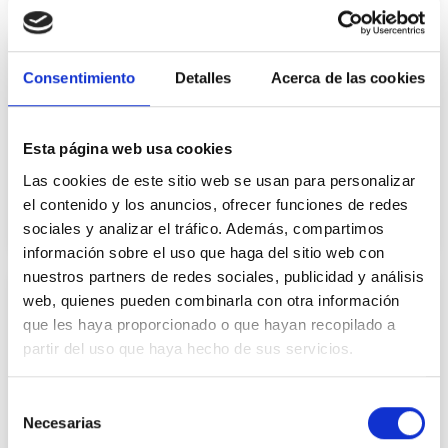
Consentimiento
Detalles
Acerca de las cookies
Educación y formación
La integración real de las personas con discapacidad
Esta página web usa cookies
pasa por la necesaria coexistencia de la educación
Las cookies de este sitio web se usan para personalizar
especial y la educación ordinaria.
el contenido y los anuncios, ofrecer funciones de redes
Saber más
sociales y analizar el tráfico. Además, compartimos
información sobre el uso que haga del sitio web con
nuestros partners de redes sociales, publicidad y análisis
web, quienes pueden combinarla con otra información
que les haya proporcionado o que hayan recopilado a
partir del uso que haya hecho de sus servicios.
Salud
La garantía del derecho a la salud implica la necesaria
Selección
cooperación entre el Sistema Nacional de Salud (SNS) y
la sanidad privada.
Necesarias
de