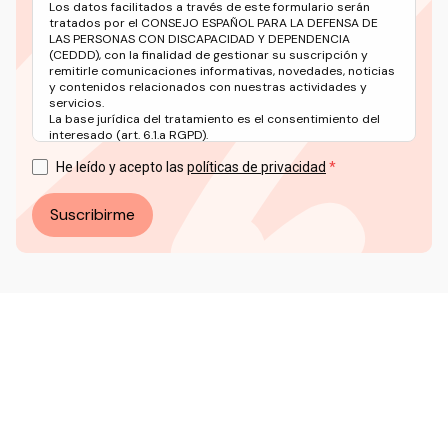
Los datos facilitados a través de este formulario serán
tratados por el CONSEJO ESPAÑOL PARA LA DEFENSA DE
LAS PERSONAS CON DISCAPACIDAD Y DEPENDENCIA
(CEDDD), con la finalidad de gestionar su suscripción y
remitirle comunicaciones informativas, novedades, noticias
y contenidos relacionados con nuestras actividades y
servicios.
La base jurídica del tratamiento es el consentimiento del
interesado (art. 6.1.a RGPD).
Puede ejercer sus derechos en materia de protección de
datos a través del correo electrónico: info@ceddd.org
He leído y acepto las
políticas de privacidad
Más información en nuestra Política de Privacidad.
Suscribirme