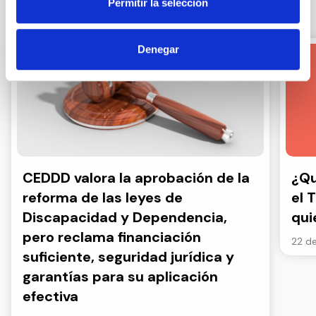
Permitir la selección
Otras noticias
Denegar
CEDDD valora la aprobación de la
¿Qu
reforma de las leyes de
el 
Discapacidad y Dependencia,
qui
pero reclama financiación
22 de
suficiente, seguridad jurídica y
garantías para su aplicación
efectiva