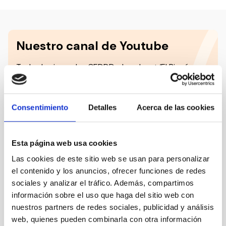
Nuestro canal de Youtube
Todas las jornadas CEDDD, el podcast ‘El Rincón
Social’ y mucho más en formato audiovisual a un
solo clic.
Consentimiento
Detalles
Acerca de las cookies
Suscribirme
Esta página web usa cookies
Las cookies de este sitio web se usan para personalizar
Suscríbete a la newsletter
el contenido y los anuncios, ofrecer funciones de redes
CEDDD
sociales y analizar el tráfico. Además, compartimos
información sobre el uso que haga del sitio web con
Mantente siempre al día de la información más
nuestros partners de redes sociales, publicidad y análisis
relevante del sector social en un solo clic.
web, quienes pueden combinarla con otra información