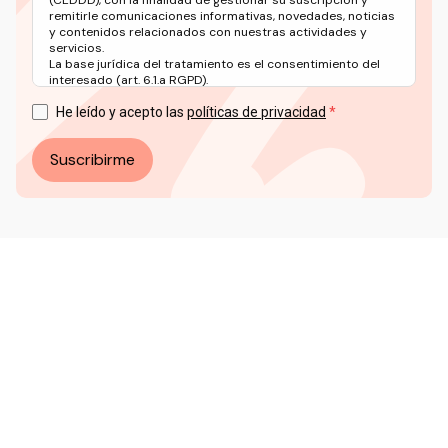
remitirle comunicaciones informativas, novedades, noticias
y contenidos relacionados con nuestras actividades y
servicios.
La base jurídica del tratamiento es el consentimiento del
interesado (art. 6.1.a RGPD).
Puede ejercer sus derechos en materia de protección de
datos a través del correo electrónico: info@ceddd.org
He leído y acepto las
políticas de privacidad
Más información en nuestra Política de Privacidad.
Suscribirme