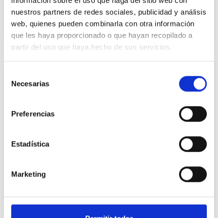
información sobre el uso que haga del sitio web con
los derechos de las personas con
nuestros partners de redes sociales, publicidad y análisis
discapacidad, dependencia y mayores
web, quienes pueden combinarla con otra información
que les haya proporcionado o que hayan recopilado a
21 de julio de 2026
partir del uso que haya hecho de sus servicios.
Selección
Necesarias
de
consentimiento
Preferencias
Estadística
Once nuevas patologías dan acceso a
la jubilación anticipada por
Marketing
discapacidad
16 de julio de 2026