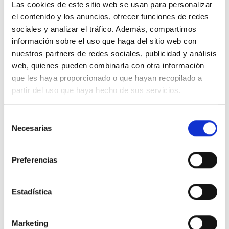
Las cookies de este sitio web se usan para personalizar
b RGPD).
Puede ejercer sus derechos en materia de protección
el contenido y los anuncios, ofrecer funciones de redes
de datos a través del correo electrónico:
He leído y acepto las
políticas de privacidad
sociales y analizar el tráfico. Además, compartimos
info@ceddd.org
Más información en nuestra Política de Privacidad.
Quiero suscribirme a la newsletter
información sobre el uso que haga del sitio web con
nuestros partners de redes sociales, publicidad y análisis
Enviar
web, quienes pueden combinarla con otra información
que les haya proporcionado o que hayan recopilado a
partir del uso que haya hecho de sus servicios.
Selección
Necesarias
de
¿Dónde encontrarnos?
consentimiento
Dirección:
Preferencias
Calle de Luis I, 7, Madrid, España
Estadística
Cómo llegar
Marketing