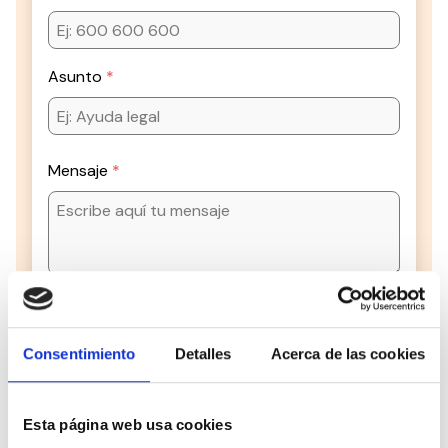
Asunto
Mensaje
Los datos facilitados a través de este formulario
serán tratados por el CONSEJO ESPAÑOL PARA LA
Consentimiento
Detalles
Acerca de las cookies
DEFENSA DE LAS PERSONAS CON DISCAPACIDAD Y
DEPENDENCIA (CEDDD), con la finalidad de atender su
consulta o solicitud.
La base jurídica del tratamiento es el consentimiento
Esta página web usa cookies
del interesado y, en su caso, la aplicación de medidas
precontractuales a petición del interesado (art. 6.1.a y