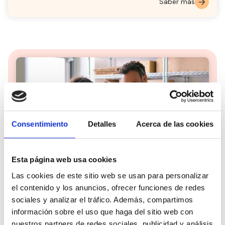
Saber más
Consentimiento
Detalles
Acerca de las cookies
Esta página web usa cookies
Las cookies de este sitio web se usan para personalizar
Te ayudamos a cumplir la LGD
el contenido y los anuncios, ofrecer funciones de redes
Te asesoramos en cómo cumplir con la Ley
sociales y analizar el tráfico. Además, compartimos
General de Discapacidad fomentando el
información sobre el uso que haga del sitio web con
empleo de personas con discapacidad.
nuestros partners de redes sociales, publicidad y análisis