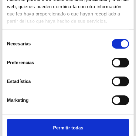
web, quienes pueden combinarla con otra información
que les haya proporcionado o que hayan recopilado a
partir del uso que haya hecho de sus servicios.
Saber más
Selección
Necesarias
de
consentimiento
Preferencias
Estadística
Marketing
¿Buscas empleo?
Nuestros asesores laborales te ayudarán a
Permitir todas
mejorar tu CV y a encontrar la oferta de
trabajo que mejor se adapte a ti.