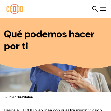
Saltar al contenido
Qué podemos hacer
Buscar
por ti
Inicio
/
Servicios
Desde el CEDDD, y en línea con nuestra misión y visión,