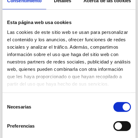
Consentimiento
Detalles
Acerca de las cookies
Esta página web usa cookies
Las cookies de este sitio web se usan para personalizar
el contenido y los anuncios, ofrecer funciones de redes
sociales y analizar el tráfico. Además, compartimos
Consejos para mejorar tu currículum y
información sobre el uso que haga del sitio web con
encontrar trabajo
nuestros partners de redes sociales, publicidad y análisis
web, quienes pueden combinarla con otra información
El currículum es la tarjeta de presentación de un/a
que les haya proporcionado o que hayan recopilado a
candidato/a a una oferta laboral. En el siguiente
partir del uso que haya hecho de sus servicios.
artículo te damos algunos consejos para que
encuentres el trabajo que estás buscando.
15 de enero de 2025
Selección
Necesarias
de
consentimiento
Preferencias