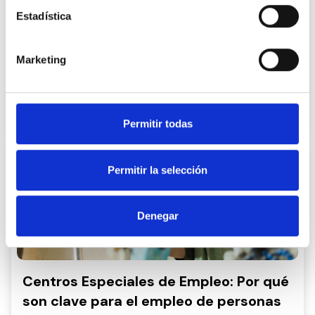
Estadística
Marketing
¿Se puede trabajar con una
incapacidad permanente total y más
de 55 años?
Permitir todas
16 de abril de 2024
Permitir la selección
Denegar
Centros Especiales de Empleo: Por qué
son clave para el empleo de personas