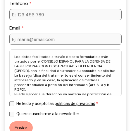
Teléfono
Email
Los datos facilitados a través de este formulario serán
tratados por el CONSEJO ESPAÑOL PARA LA DEFENSA DE
LAS PERSONAS CON DISCAPACIDAD Y DEPENDENCIA
(CEDDD), con la finalidad de atender su consulta o solicitud.
La base jurídica del tratamiento es el consentimiento del
interesado y, en su caso, la aplicación de medidas
precontractuales a petición del interesado (art. 6.1.a y b
RGPD).
Puede ejercer sus derechos en materia de protección de
datos a través del correo electrónico: info@ceddd.org
Más información en nuestra Política de Privacidad.
He leído y acepto las
políticas de privacidad
Quiero suscribirme a la newsletter
Enviar