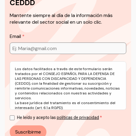
CEDDD
Mantente siempre al día de la información más
relevante del sector social en un solo clic.
Email
Los datos facilitados a través de este formulario serán
tratados por el CONSEJO ESPAÑOL PARA LA DEFENSA DE
LAS PERSONAS CON DISCAPACIDAD Y DEPENDENCIA
(CEDDD), con la finalidad de gestionar su suscripción y
remitirle comunicaciones informativas, novedades, noticias
y contenidos relacionados con nuestras actividades y
servicios.
La base jurídica del tratamiento es el consentimiento del
interesado (art. 6.1.a RGPD).
Puede ejercer sus derechos en materia de protección de
datos a través del correo electrónico: info@ceddd.org
He leído y acepto las
políticas de privacidad
Más información en nuestra Política de Privacidad.
Suscribirme