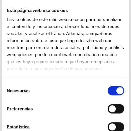
Te puede interesar:
Esta página web usa cookies
Las cookies de este sitio web se usan para personalizar
el contenido y los anuncios, ofrecer funciones de redes
sociales y analizar el tráfico. Además, compartimos
información sobre el uso que haga del sitio web con
nuestros partners de redes sociales, publicidad y análisis
web, quienes pueden combinarla con otra información
que les haya proporcionado o que hayan recopilado a
partir del uso que haya hecho de sus servicios.
CUME: novedades en el subsidio por
Selección
cuidado de menores y jóvenes con
Necesarias
de
enfermedad
consentimiento
24 de julio de 2023
Preferencias
Estadística