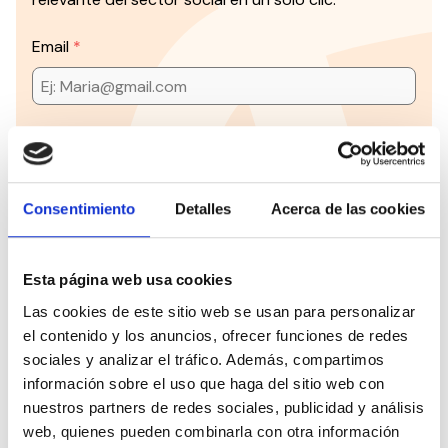
Email
Los datos facilitados a través de este formulario serán
tratados por el CONSEJO ESPAÑOL PARA LA DEFENSA DE
LAS PERSONAS CON DISCAPACIDAD Y DEPENDENCIA
(CEDDD), con la finalidad de gestionar su suscripción y
Consentimiento
Detalles
Acerca de las cookies
remitirle comunicaciones informativas, novedades, noticias
y contenidos relacionados con nuestras actividades y
servicios.
La base jurídica del tratamiento es el consentimiento del
Esta página web usa cookies
interesado (art. 6.1.a RGPD).
Puede ejercer sus derechos en materia de protección de
Las cookies de este sitio web se usan para personalizar
datos a través del correo electrónico: info@ceddd.org
He leído y acepto las
políticas de privacidad
Más información en nuestra Política de Privacidad.
el contenido y los anuncios, ofrecer funciones de redes
sociales y analizar el tráfico. Además, compartimos
Suscribirme
información sobre el uso que haga del sitio web con
nuestros partners de redes sociales, publicidad y análisis
¿Sabes todo lo que podemos
web, quienes pueden combinarla con otra información