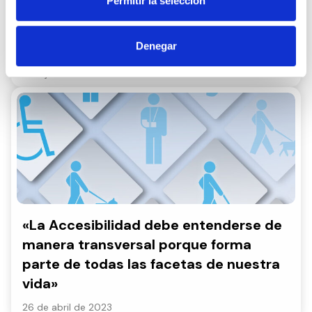
Permitir la selección
Berta Brusilovsky: «Si no hay
accesibilidad cognitiva, las personas
Denegar
deben resignarse a depender de otros»
3 de junio de 2021
«La Accesibilidad debe entenderse de
manera transversal porque forma
parte de todas las facetas de nuestra
vida»
26 de abril de 2023