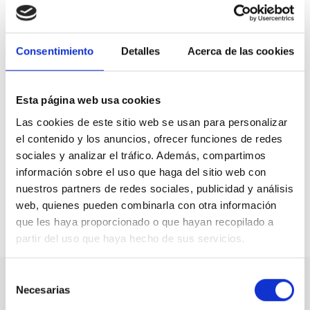
Hazte socio del
Consejo Español para la Defensa de
la Discapacidad y la Dependencia y descubre todos
los servicios y ventajas de los que te puedes
beneficiar solo por ser miembro.
Consentimiento
Detalles
Acerca de las cookies
Únete a CEDDD
Esta página web usa cookies
Las cookies de este sitio web se usan para personalizar
Contacta con el CEDDD
el contenido y los anuncios, ofrecer funciones de redes
sociales y analizar el tráfico. Además, compartimos
¿No encuentras lo que buscas? Escríbenos y será
información sobre el uso que haga del sitio web con
un placer ayudarte.
nuestros partners de redes sociales, publicidad y análisis
web, quienes pueden combinarla con otra información
Contáctanos
que les haya proporcionado o que hayan recopilado a
partir del uso que haya hecho de sus servicios.
Selección
Más para ti
Necesarias
de
consentimiento