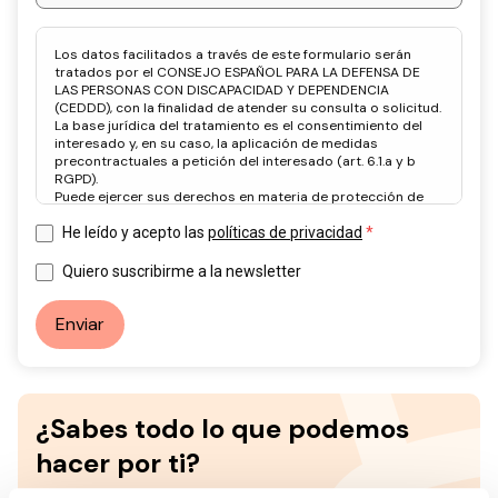
Los datos facilitados a través de este formulario serán
tratados por el CONSEJO ESPAÑOL PARA LA DEFENSA DE
LAS PERSONAS CON DISCAPACIDAD Y DEPENDENCIA
(CEDDD), con la finalidad de atender su consulta o solicitud.
La base jurídica del tratamiento es el consentimiento del
interesado y, en su caso, la aplicación de medidas
precontractuales a petición del interesado (art. 6.1.a y b
RGPD).
Puede ejercer sus derechos en materia de protección de
datos a través del correo electrónico: info@ceddd.org
Más información en nuestra Política de Privacidad.
He leído y acepto las
políticas de privacidad
Quiero suscribirme a la newsletter
Enviar
¿Sabes todo lo que podemos
hacer por ti?