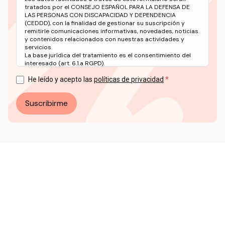
tratados por el CONSEJO ESPAÑOL PARA LA DEFENSA DE
LAS PERSONAS CON DISCAPACIDAD Y DEPENDENCIA
(CEDDD), con la finalidad de gestionar su suscripción y
remitirle comunicaciones informativas, novedades, noticias
y contenidos relacionados con nuestras actividades y
servicios.
La base jurídica del tratamiento es el consentimiento del
interesado (art. 6.1.a RGPD).
Puede ejercer sus derechos en materia de protección de
datos a través del correo electrónico: info@ceddd.org
He leído y acepto las
políticas de privacidad
Más información en nuestra Política de Privacidad.
Suscribirme