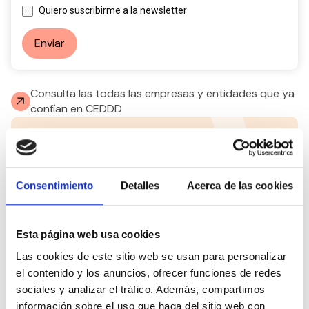
Quiero suscribirme a la newsletter
Enviar
Consulta las todas las empresas y entidades que ya
confían en CEDDD
¿Sabes todo lo que podemos
hacer por ti?
Hazte socio del
Consejo Español para la Defensa de
Consentimiento
Detalles
Acerca de las cookies
la Discapacidad y la Dependencia y descubre todos
los servicios y ventajas de los que te puedes
beneficiar solo por ser miembro.
Esta página web usa cookies
Las cookies de este sitio web se usan para personalizar
Únete a CEDDD
el contenido y los anuncios, ofrecer funciones de redes
sociales y analizar el tráfico. Además, compartimos
información sobre el uso que haga del sitio web con