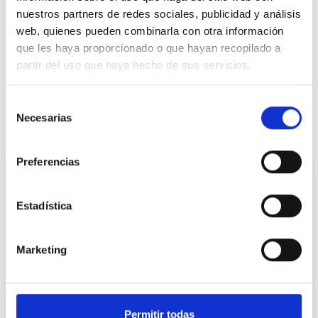
Contacta con el CEDDD
nuestros partners de redes sociales, publicidad y análisis
¿No encuentras lo que buscas? Escríbenos y será
web, quienes pueden combinarla con otra información
un placer ayudarte.
que les haya proporcionado o que hayan recopilado a
partir del uso que haya hecho de sus servicios.
Contáctanos
Selección
Necesarias
de
Te puede interesar:
consentimiento
Preferencias
Estadística
Marketing
‘Decidiendo nuestro futuro’: CEDDD y
Fundación Alicia y Guillermo analizan
Permitir todas