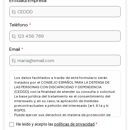
Entidad/Empresa
Teléfono
Email
Los datos facilitados a través de este formulario serán
tratados por el CONSEJO ESPAÑOL PARA LA DEFENSA DE
LAS PERSONAS CON DISCAPACIDAD Y DEPENDENCIA
(CEDDD), con la finalidad de atender su consulta o solicitud.
La base jurídica del tratamiento es el consentimiento del
interesado y, en su caso, la aplicación de medidas
precontractuales a petición del interesado (art. 6.1.a y b
RGPD).
Puede ejercer sus derechos en materia de protección de
datos a través del correo electrónico: info@ceddd.org
Más información en nuestra Política de Privacidad.
He leído y acepto las
políticas de privacidad