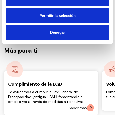
los modelos de vida y cuidados en el
siglo XXI en la Fundación Botín de
Permitir la selección
Madrid
11 de febrero de 2025
Denegar
Más para ti
Cumplimiento de la LGD
Vol
Te ayudamos a cumplir la Ley General de
Fome
Discapacidad (antigua LISMI) fomentando el
tus 
empleo y/o a través de medidas alternativas.
Saber más