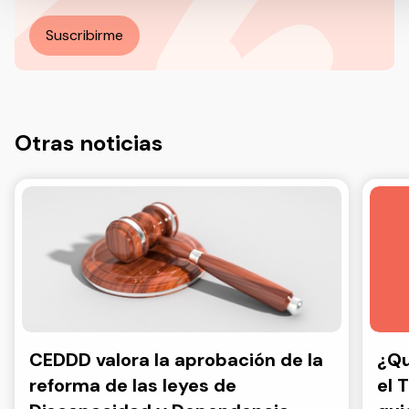
Más información en nuestra Política de Privacidad.
Suscribirme
Otras noticias
CEDDD valora la aprobación de la
¿Qu
reforma de las leyes de
el 