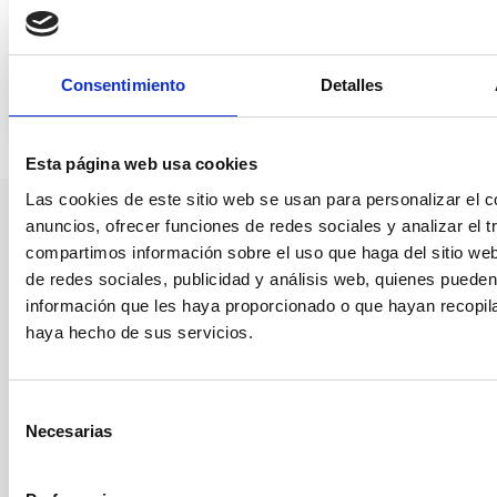
Manuel Campo Vidal abre la jornada
Consentimiento
Detalles
‘Envejecer en el mundo rural’
24 de enero de 2024
Esta página web usa cookies
Las cookies de este sitio web se usan para personalizar el c
anuncios, ofrecer funciones de redes sociales y analizar el t
Nuestro canal de Youtube
compartimos información sobre el uso que haga del sitio we
de redes sociales, publicidad y análisis web, quienes puede
Todas las jornadas CEDDD, el podcast ‘El Rincón
información que les haya proporcionado o que hayan recopila
Social’ y mucho más en formato audiovisual a un
haya hecho de sus servicios.
solo clic.
Selección
Suscribirme
Necesarias
de
consentimiento