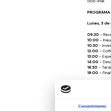
ciclo vital.
PROGRAMA
Lunes, 3 de
09:30
– Rece
10:00
– Inau
10:30
– Inve
12:00
– Coff
13:00
– Expe
14:00
– Des
16:30
– Tard
19:00
– Final
Martes, 4 
09:30
– Disc
11:00
– Inici
12:00
– Coff
Consentimiento