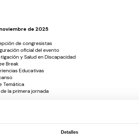
 noviembre de 2025
pción de congresistas
guración oficial del evento
stigación y Salud en Discapacidad
ee Break
riencias Educativas
canso
e Temática
 de la primera jornada
de noviembre de 2025
apacidad en etapa adulta
ativas, Propuestas y Actualizaciones
Detalles
ee Break