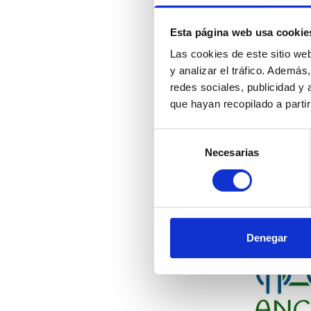
12:30
– Entr
12:45
– Mesa
14:00
– Acto
Esta página web usa cookie
Las cookies de este sitio we
Este evento p
y analizar el tráfico. Ademá
buenas práct
redes sociales, publicidad y
distintos mom
que hayan recopilado a parti
profesionales
avanzar hacia
Selección
Necesarias
de
Se invita a
consentimiento
compartiend
integral de 
Denegar