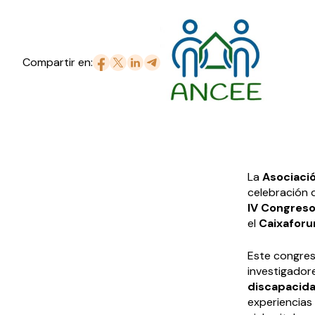
Compartir en:
La
Asociaci
celebración 
IV Congreso
el
Caixafor
Este congres
investigador
discapacid
experiencias 