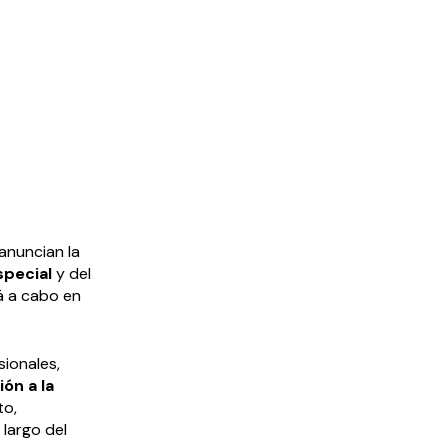
anuncian la
special
y del
rá a cabo en
ionales,
ón a la
to,
 largo del