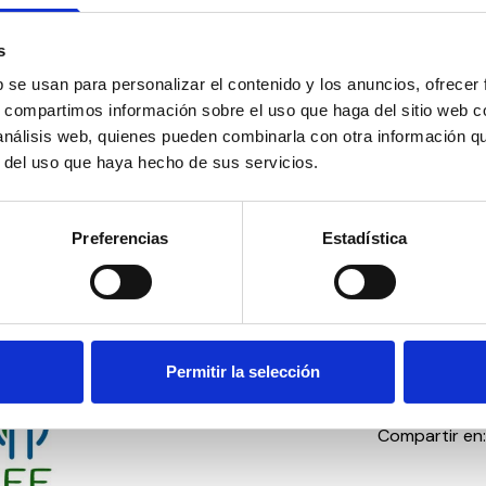
ega de premios
 de Familias y Alumnado
 de Clausura
s
b se usan para personalizar el contenido y los anuncios, ofrecer
ermitirá la presentación de investigaciones recientes, la dis
s, compartimos información sobre el uso que haga del sitio web 
icas educativas y la reflexión sobre estrategias de intervenc
 análisis web, quienes pueden combinarla con otra información q
entos del ciclo vital. Asimismo, se fomentará el diálogo entr
r del uso que haya hecho de sus servicios.
 del sector, familias y personas con discapacidad, con el pr
 una educación inclusiva y de calidad.
Preferencias
Estadística
 la comunidad académica y profesional a participar acti
o conocimiento y experiencias que contribuyan al desa
la educación especial y la atención a la discapacidad.
Permitir la selección
Compartir en: