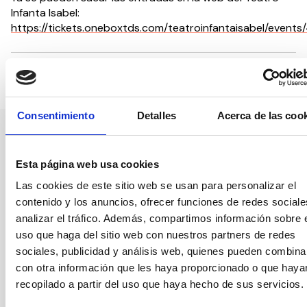
Infanta Isabel:
https://tickets.oneboxtds.com/teatroinfantaisabel/events
Compartir en:
Consentimiento
Detalles
Acerca de las coo
Nuestro canal de Youtube
Esta página web usa cookies
Todas las jornadas CEDDD, el podcast ‘El Rincón
Las cookies de este sitio web se usan para personalizar el
Social’ y mucho más en formato audiovisual a un
contenido y los anuncios, ofrecer funciones de redes sociale
solo clic.
analizar el tráfico. Además, compartimos información sobre 
uso que haga del sitio web con nuestros partners de redes
sociales, publicidad y análisis web, quienes pueden combina
Suscribirme
con otra información que les haya proporcionado o que haya
recopilado a partir del uso que haya hecho de sus servicios.