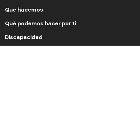
Qué hacemos
Qué podemos hacer por ti
Discapacidad
Dependencia
Mayores
Jornadas
Eventos
Actualidad
Contacto
Canal de empleo