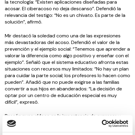
la tecnología: “Existen aplicaciones diseñadas para
acosar. El ciberacoso no deja descanso”. Defendió la
relevancia del testigo: “No es un chivato. Es parte de la
solución”, afirmó.
Mir destacó la soledad como una de las expresiones
más devastadoras del acoso. Defendió el valor de la
prevención y el ejemplo social: “Tenemos que aprender a
valorar la diferencia como algo positivo y enseñar con el
ejemplo”. Señaló que el sistema educativo afronta estas
situaciones con recursos muy limitados: “No hay un plan
para cuidar la parte social; los profesores lo hacen como
pueden”. Añadió que no puede exigirse a las familias
convertir a sus hijos en abanderados: “La decisión de
optar por un centro de educación especial es muy
difícil”, expresó.
Bascón puso el foco en la importancia de expresar y
nombrar el problema. “Antes el bullying no se hablaba, y
lo que no se habla no existe”, afirmó. Reivindicó mayor