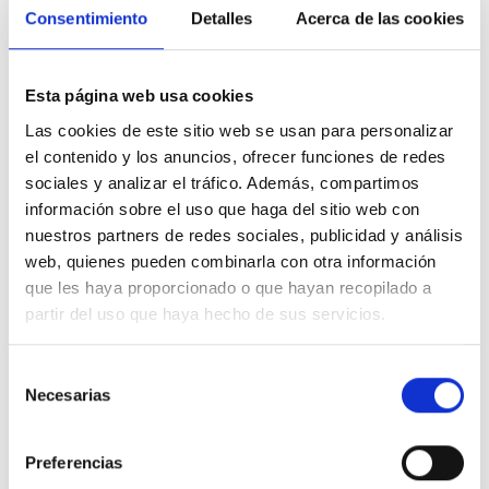
concienciación sobre la discapacidad y una política
Consentimiento
Detalles
Acerca de las cookies
educativa concreta. Explicó que la prevención en infantil
puede comenzar por la educación emocional.
Esta página web usa cookies
Lastra, desde la perspectiva clínica, señaló que el
profesorado tiene un compromiso innegable con la
Las cookies de este sitio web se usan para personalizar
educación, pero carece de herramientas suficientes
el contenido y los anuncios, ofrecer funciones de redes
para afrontar situaciones complejas.
sociales y analizar el tráfico. Además, compartimos
información sobre el uso que haga del sitio web con
El Bullying como forma de “violencia estructural”
nuestros partners de redes sociales, publicidad y análisis
web, quienes pueden combinarla con otra información
La jornada concluyó con la lectura de la
Declaración
que les haya proporcionado o que hayan recopilado a
Institucional del CEDDD
, realizada desde el Congreso
partir del uso que haya hecho de sus servicios.
de los Diputados por Mar Ugarte, vicepresidenta del
Consejo. Un texto que reafirma el compromiso del
CEDDD con la defensa activa de los derechos de las
Selección
personas con discapacidad y reclama medidas sólidas,
Necesarias
de
coordinadas y sostenibles frente al acoso.
consentimiento
Preferencias
Durante su intervención,
Mar Ugarte
denunció que el