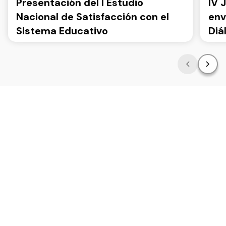
Presentación del I Estudio
IV 
Nacional de Satisfacción con el
env
Sistema Educativo
Diá