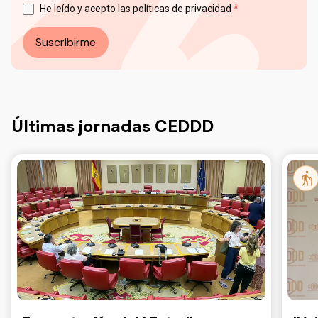
datos a través del correo electrónico: info@ceddd.org
He leído y acepto las
políticas de privacidad
Más información en nuestra Política de Privacidad.
Suscribirme
Últimas jornadas CEDDD