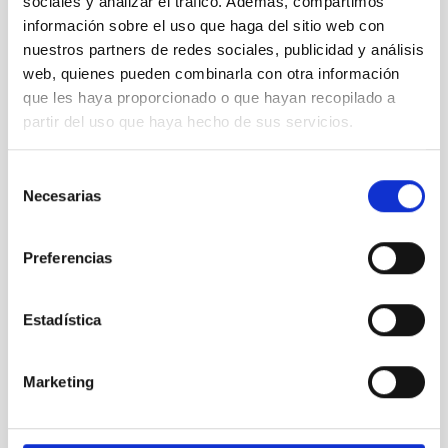
sociales y analizar el tráfico. Además, compartimos
solo clic.
información sobre el uso que haga del sitio web con
nuestros partners de redes sociales, publicidad y análisis
Suscribirme
web, quienes pueden combinarla con otra información
que les haya proporcionado o que hayan recopilado a
partir del uso que haya hecho de sus servicios.
Suscríbete a la newsletter
Selección
CEDDD
Necesarias
de
consentimiento
Mantente siempre al día de la información más
Preferencias
relevante del sector social en un solo clic.
Email
Estadística
Marketing
Los datos facilitados a través de este formulario serán
tratados por el CONSEJO ESPAÑOL PARA LA DEFENSA DE