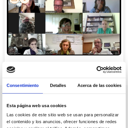
Salud mental y empleo: mitos y
verdades
Consentimiento
Detalles
Acerca de las cookies
Nuestro canal de Youtube
Esta página web usa cookies
Las cookies de este sitio web se usan para personalizar
Todas las jornadas CEDDD, el podcast ‘El Rincón
el contenido y los anuncios, ofrecer funciones de redes
Social’ y mucho más en formato audiovisual a un