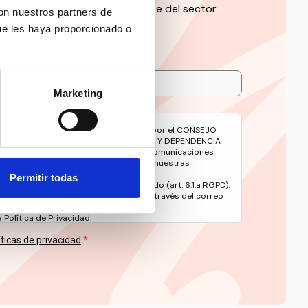
 de la información más relevante del sector
con nuestros partners de
ue les haya proporcionado o
Marketing
avés de este formulario serán tratados por el CONSEJO
 DE LAS PERSONAS CON DISCAPACIDAD Y DEPENDENCIA
e gestionar su suscripción y remitirle comunicaciones
oticias y contenidos relacionados con nuestras
Permitir todas
ento es el consentimiento del interesado (art. 6.1.a RGPD).
 en materia de protección de datos a través del correo
rg
Política de Privacidad.
íticas de privacidad