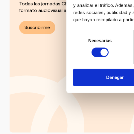
Todas las jornadas CEDDD, el podcast ‘El Rincón Soc
y analizar el tráfico. Ademá
formato audiovisual a un solo clic.
redes sociales, publicidad y
que hayan recopilado a parti
Suscribirme
Selección
Necesarias
de
consentimiento
Denegar