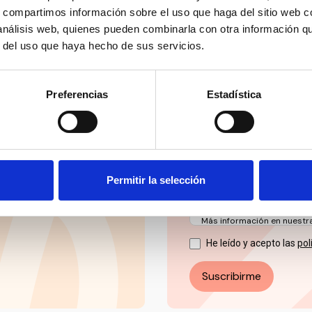
ial’ y mucho más en
Mantente siempre al día
s, compartimos información sobre el uso que haga del sitio web 
social en un solo clic.
 análisis web, quienes pueden combinarla con otra información q
r del uso que haya hecho de sus servicios.
Email
Preferencias
Estadística
Los datos facilitados a tr
ESPAÑOL PARA LA DEFENSA
(CEDDD), con la finalidad d
informativas, novedades, n
actividades y servicios.
Permitir la selección
La base jurídica del tratami
Puede ejercer sus derechos
electrónico: info@ceddd.o
Más información en nuestra 
He leído y acepto las
pol
Suscribirme