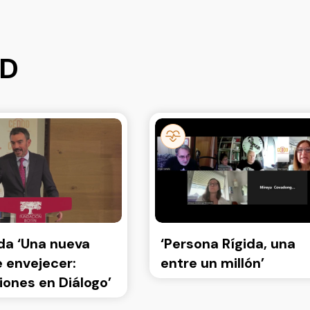
DD
da ‘Una nueva
‘Persona Rígida, una
 envejecer:
entre un millón’
ones en Diálogo’