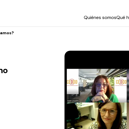
Quiénes somos
Qué 
éramos?
no