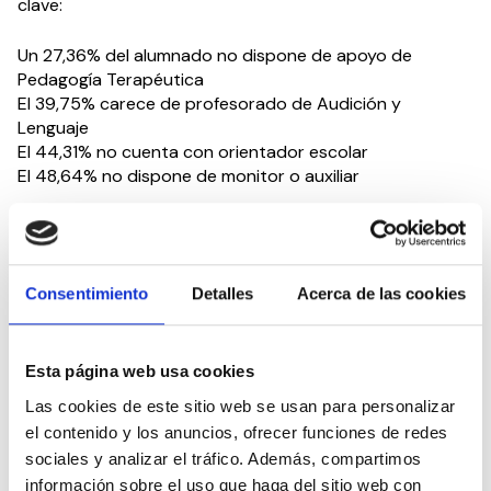
clave:
Un 27,36% del alumnado no dispone de apoyo de
Pedagogía Terapéutica
El 39,75% carece de profesorado de Audición y
Lenguaje
El 44,31% no cuenta con orientador escolar
El 48,64% no dispone de monitor o auxiliar
El informe incorpora también un análisis del impacto del
sistema educativo en el bienestar emocional de las
familias, señalando factores como la sobrecarga
Consentimiento
Detalles
Acerca de las cookies
administrativa, la incertidumbre o la falta de
participación.
Durante el acto, Mar Ugarte ha presentado un conjunto
Esta página web usa cookies
de propuestas orientadas a dar respuesta directa a los
Las cookies de este sitio web se usan para personalizar
déficits detectados en el estudio y a reforzar el enfoque
el contenido y los anuncios, ofrecer funciones de redes
de derechos en el sistema educativo.
sociales y analizar el tráfico. Además, compartimos
información sobre el uso que haga del sitio web con