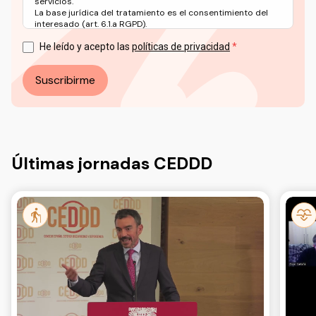
servicios.
La base jurídica del tratamiento es el consentimiento del
interesado (art. 6.1.a RGPD).
Puede ejercer sus derechos en materia de protección de
datos a través del correo electrónico: info@ceddd.org
He leído y acepto las
políticas de privacidad
Más información en nuestra Política de Privacidad.
Suscribirme
Últimas jornadas CEDDD