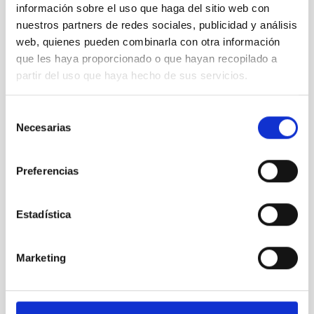
información sobre el uso que haga del sitio web con
Suscribirme
nuestros partners de redes sociales, publicidad y análisis
web, quienes pueden combinarla con otra información
que les haya proporcionado o que hayan recopilado a
partir del uso que haya hecho de sus servicios.
Suscríbete a la newsletter
Selección
CEDDD
Necesarias
de
Mantente siempre al día de la información más
consentimiento
relevante del sector social en un solo clic.
Preferencias
Email
Estadística
Marketing
Los datos facilitados a través de este formulario serán
tratados por el CONSEJO ESPAÑOL PARA LA DEFENSA DE
LAS PERSONAS CON DISCAPACIDAD Y DEPENDENCIA
(CEDDD), con la finalidad de gestionar su suscripción y