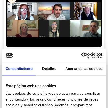
‘Adicción, ¿un tema de salud mental?’
Consentimiento
Detalles
Acerca de las cookies
Nuestro canal de Youtube
Esta página web usa cookies
Todas las jornadas CEDDD, el podcast ‘El Rincón
Las cookies de este sitio web se usan para personalizar
Social’ y mucho más en formato audiovisual a un
el contenido y los anuncios, ofrecer funciones de redes
solo clic.
sociales y analizar el tráfico. Además, compartimos