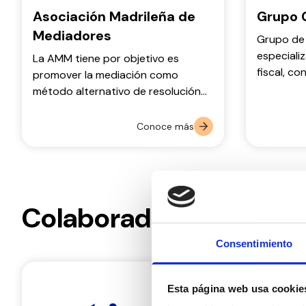
Asociación Madrileña de
Grupo 
Mediadores
Grupo de 
especiali
La AMM tiene por objetivo es
fiscal, co
promover la mediación como
digital.
método alternativo de resolución
de conflictos, así como defender
los derechos y deberes de los
Conoce más
mediadores.
Colaboradores de juríd
Consentimiento
Esta página web usa cookie