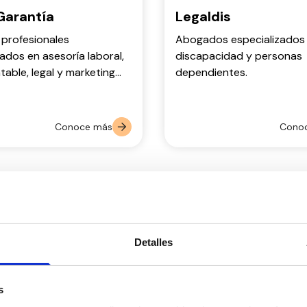
Garantía
Legaldis
profesionales
Abogados especializados
zados en asesoría laboral,
discapacidad y personas
ntable, legal y marketing
dependientes.
Conoce más
Cono
ico
Detalles
s