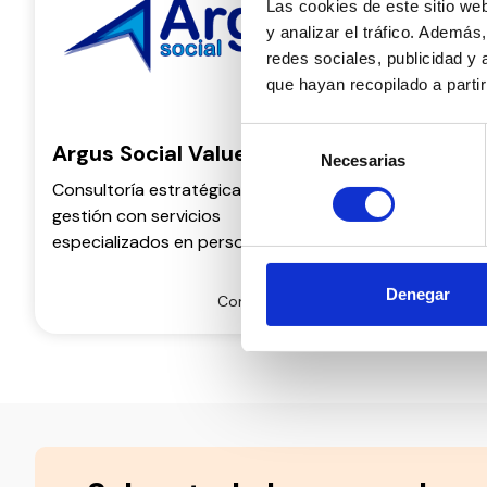
Las cookies de este sitio we
y analizar el tráfico. Ademá
redes sociales, publicidad y
que hayan recopilado a parti
Selección
Argus Social Value
Coromi
Necesarias
de
Asesor
consentimiento
Consultoría estratégica y de
gestión con servicios
Bufete ju
especializados en personas con
especiali
discapacidad
contingen
Denegar
el devenir
Conoce más
personas.