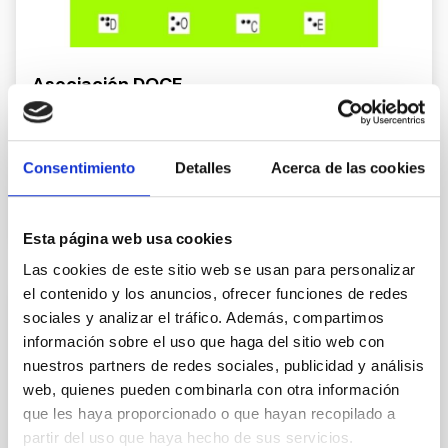
Asociación DOCE
Para la defensa de la Discapacidad Visual, las
patologías degenerativas de la retina y otras
enfermedades de la vista.
Consentimiento
Detalles
Acerca de las cookies
Conoce más
Esta página web usa cookies
Las cookies de este sitio web se usan para personalizar
el contenido y los anuncios, ofrecer funciones de redes
sociales y analizar el tráfico. Además, compartimos
información sobre el uso que haga del sitio web con
nuestros partners de redes sociales, publicidad y análisis
web, quienes pueden combinarla con otra información
que les haya proporcionado o que hayan recopilado a
partir del uso que haya hecho de sus servicios.