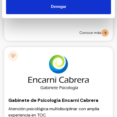
Un colectivo Sénior de Ingenieros de Caminos,
Denegar
Canales y Puertos.
Conoce más
Gabinete de Psicología Encarni Cabrera
Atención psicológica multidisciplinar con amplia
experiencia en TOC.