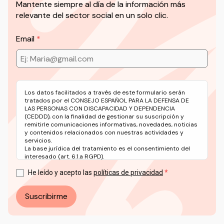
Mantente siempre al día de la información más
relevante del sector social en un solo clic.
Email
Los datos facilitados a través de este formulario serán
tratados por el CONSEJO ESPAÑOL PARA LA DEFENSA DE
LAS PERSONAS CON DISCAPACIDAD Y DEPENDENCIA
(CEDDD), con la finalidad de gestionar su suscripción y
remitirle comunicaciones informativas, novedades, noticias
y contenidos relacionados con nuestras actividades y
servicios.
La base jurídica del tratamiento es el consentimiento del
interesado (art. 6.1.a RGPD).
Puede ejercer sus derechos en materia de protección de
datos a través del correo electrónico: info@ceddd.org
He leído y acepto las
políticas de privacidad
Más información en nuestra Política de Privacidad.
Suscribirme