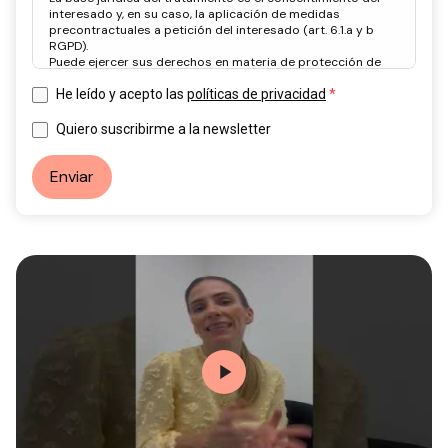
interesado y, en su caso, la aplicación de medidas
precontractuales a petición del interesado (art. 6.1.a y b
RGPD).
Puede ejercer sus derechos en materia de protección de
datos a través del correo electrónico: info@ceddd.org
Más información en nuestra Política de Privacidad.
He leído y acepto las
políticas de privacidad
Quiero suscribirme a la newsletter
Enviar