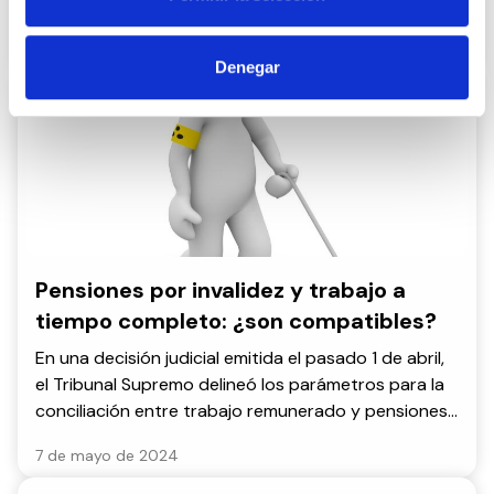
reduce a un 0,89% del PIB, una cifra que se aleja de
la media europea del 1,8%, y reitera su petición de
12 de febrero de 2025
elevar la partida al 2% del PIB.
Denegar
Pensiones por invalidez y trabajo a
tiempo completo: ¿son compatibles?
En una decisión judicial emitida el pasado 1 de abril,
el Tribunal Supremo delineó los parámetros para la
conciliación entre trabajo remunerado y pensiones
por invalidez. En CEDDD te explicamos qué supone
7 de mayo de 2024
esta resolución sin precedentes.