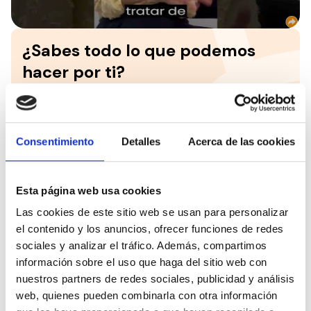
¿Sabes todo lo que podemos
hacer por ti?
Hazte socio del
Consejo Español para la Defensa de
la Discapacidad y la Dependencia y descubre todos
los servicios y ventajas de los que te puedes
beneficiar solo por ser miembro.
Consentimiento
Detalles
Acerca de las cookies
Únete a CEDDD
Esta página web usa cookies
Las cookies de este sitio web se usan para personalizar
Contacta con el CEDDD
el contenido y los anuncios, ofrecer funciones de redes
sociales y analizar el tráfico. Además, compartimos
¿No encuentras lo que buscas? Escríbenos y será
información sobre el uso que haga del sitio web con
un placer ayudarte.
nuestros partners de redes sociales, publicidad y análisis
web, quienes pueden combinarla con otra información
Contáctanos