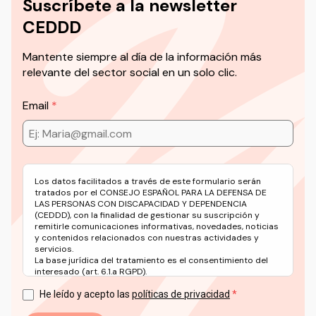
Suscríbete a la newsletter
CEDDD
Mantente siempre al día de la información más
relevante del sector social en un solo clic.
Email
Los datos facilitados a través de este formulario serán
tratados por el CONSEJO ESPAÑOL PARA LA DEFENSA DE
LAS PERSONAS CON DISCAPACIDAD Y DEPENDENCIA
(CEDDD), con la finalidad de gestionar su suscripción y
remitirle comunicaciones informativas, novedades, noticias
y contenidos relacionados con nuestras actividades y
servicios.
La base jurídica del tratamiento es el consentimiento del
interesado (art. 6.1.a RGPD).
Puede ejercer sus derechos en materia de protección de
datos a través del correo electrónico: info@ceddd.org
He leído y acepto las
políticas de privacidad
Más información en nuestra Política de Privacidad.