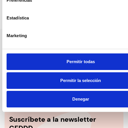
Preferencias
Compartir en:
Estadística
Marketing
Nuestro canal de Youtube
Todas las jornadas CEDDD, el podcast ‘El Rincón
Permitir todas
Social’ y mucho más en formato audiovisual a un
solo clic.
Permitir la selección
Suscribirme
Denegar
Suscríbete a la newsletter