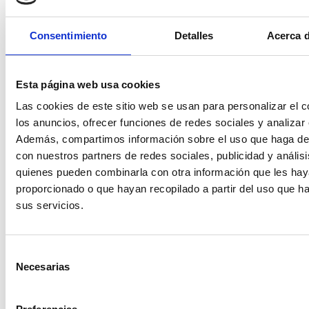
aniversario de la Ley de Dependencia y Día Mundial de
las Enfermedades Raras en los que planteamos las
Consentimiento
Detalles
Acerca d
necesidades que tiene nuestro colectivo y nuestras
reivindicaciones en materia social, de educación,
sanidad, ocio, empleo,…
Esta página web usa cookies
Y por último. Ocasionalmente tenéis
Las cookies de este sitio web se usan para personalizar el c
reuniones de primer nivel con los políticos de
los anuncios, ofrecer funciones de redes sociales y analizar e
vuestra comunidad, ¿qué os dicen?
Además, compartimos información sobre el uso que haga del
con nuestros partners de redes sociales, publicidad y anális
Normalmente se muestran abiertos al diálogo y hemos
quienes pueden combinarla con otra información que les ha
conseguido avances significativos en servicios sociales,
proporcionado o que hayan recopilado a partir del uso que 
como por ejemplo, revertir el recorte que aplicó el
sus servicios.
gobierno de la Comunidad en la prestación de cuidados
en el entorno familiar. También conseguimos una
prestación vinculada para la autonomía personal
Selección
compatible con la de cuidados y que ésta última sea
Necesarias
de
compatible con la de asistencia personal-
consentimiento