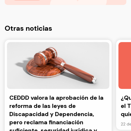
Otras noticias
CEDDD valora la aprobación de la
¿Qu
reforma de las leyes de
el 
Discapacidad y Dependencia,
qui
pero reclama financiación
22 de
suficiente, seguridad jurídica y