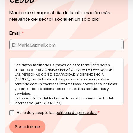
CEDDD
Mantente siempre al día de la información más
relevante del sector social en un solo clic.
Email
Los datos facilitados a través de este formulario serán
tratados por el CONSEJO ESPAÑOL PARA LA DEFENSA DE
LAS PERSONAS CON DISCAPACIDAD Y DEPENDENCIA
(CEDDD), con la finalidad de gestionar su suscripción y
remitirle comunicaciones informativas, novedades, noticias
y contenidos relacionados con nuestras actividades y
servicios.
La base jurídica del tratamiento es el consentimiento del
interesado (art. 6.1.a RGPD).
Puede ejercer sus derechos en materia de protección de
datos a través del correo electrónico: info@ceddd.org
He leído y acepto las
políticas de privacidad
Más información en nuestra Política de Privacidad.
Suscribirme