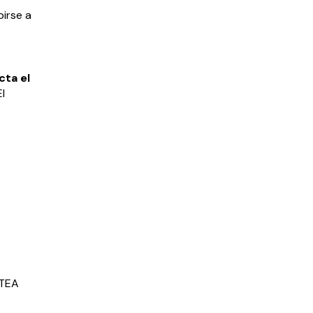
birse a
ta el
El
 TEA