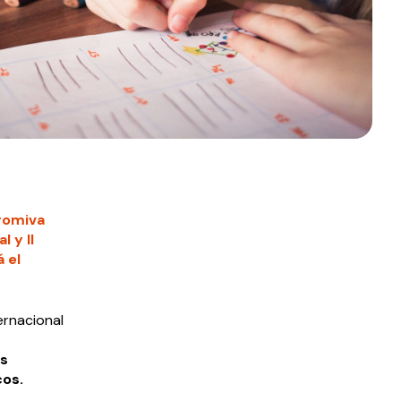
romiva
 y II
 el
ernacional
os
cos.