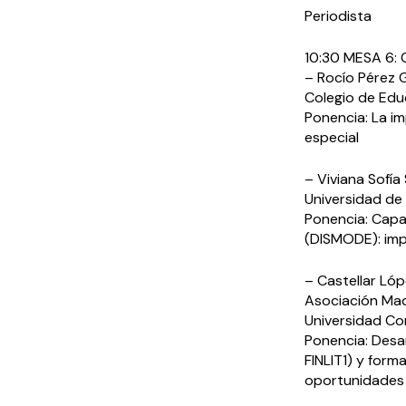
Periodista
10:30 MESA 6:
– Rocío Pérez 
Colegio de Edu
Ponencia: La i
especial
– Viviana Sofía
Universidad de
Ponencia: Capa
(DISMODE): impl
– Castellar Ló
Asociación Mad
Universidad C
Ponencia: Desar
FINLIT1) y form
oportunidades 