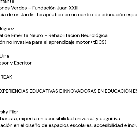
Infante
ones Verdes – Fundación Juan XXIII
acia de un Jardín Terapéutico en un centro de educación espe
ríguez
al de Emérita Neuro – Rehabilitación Neurológica
n no invasiva para el aprendizaje motor (tDCS)
 Urra
esor y Escritor
BREAK
 EXPERIENCIAS EDUCATIVAS E INNOVADORAS EN EDUCACIÓN E
sky Filer
banista, experta en accesibilidad universal y cognitiva
ación en el diseño de espacios escolares, accesibilidad e incl