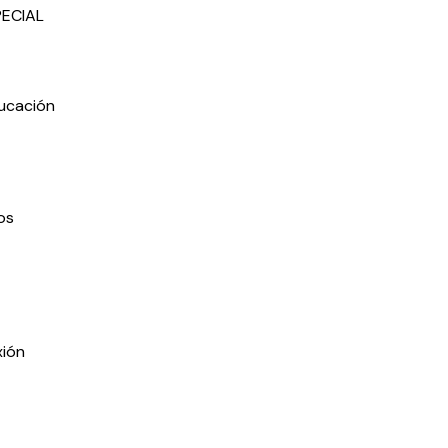
PECIAL
ducación
os
xión