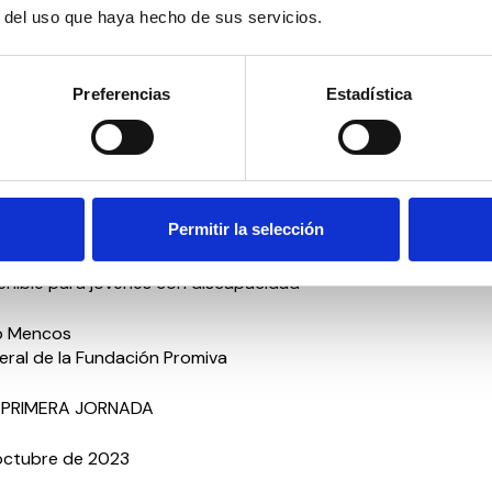
de Henares
r del uso que haya hecho de sus servicios.
tación a la nueva legislación sobre capacidad de obrar de la
Preferencias
Estadística
nández Santillana
ad del empleo y futuro de las pensiones
Permitir la selección
ut de Estudis Financiers
ecto ERASMUS+ DisFinLit materiales educativos para la alfabe
tenible para jóvenes con discapacidad
o Mencos
eral de la Fundación Promiva
LA PRIMERA JORNADA
octubre de 2023