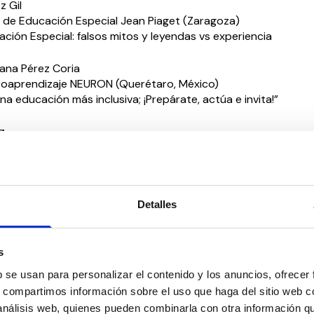
z Gil
o de Educación Especial Jean Piaget (Zaragoza)
ción Especial: falsos mitos y leyendas vs experiencia
iana Pérez Coria
oaprendizaje NEURON (Querétaro, México)
na educación más inclusiva; ¡Prepárate, actúa e invita!”
z
rer
ecto Emociona en el Cole de Celia y Pepe
 Graciela Funes Lapponi
Detalles
a Universidad Complutense de Madrid
s
 DISCAPACIDAD EN ETAPA ADULTA: INCLUSIÓN, EMPLEABILIDAD,
b se usan para personalizar el contenido y los anuncios, ofrecer
LEGISLACIÓN
s, compartimos información sobre el uso que haga del sitio web 
 análisis web, quienes pueden combinarla con otra información q