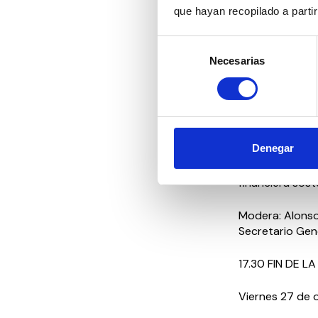
– Elena López 
que hayan recopilado a parti
Abogada
Ponencia: Adap
Selección
Necesarias
de
– José Luis Fer
consentimiento
Economista
Ponencia: Calid
– Inma Miralles
Denegar
Fundacio Instit
Ponencia: Proy
financiera sos
Modera: Alons
Secretario Gen
17.30 FIN DE 
Viernes 27 de 