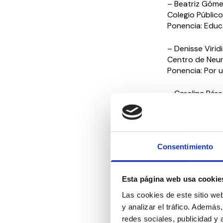
– Beatriz Góme
Colegio Públic
Ponencia: Educa
– Denisse Virid
Centro de Neur
Ponencia: Por u
– Carolina Pére
Fundación Que
Ponencia: Proy
Modera: Silvina
Consentimiento
Profesora de l
14:30 COMIDA
Esta página web usa cookie
16:00 MESA 3:
Las cookies de este sitio we
JUBILACIÓN Y 
y analizar el tráfico. Ademá
redes sociales, publicidad y