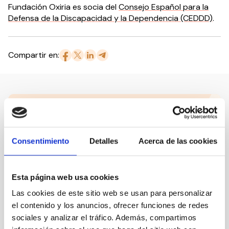
Fundación Oxiria es socia del
Consejo Español para la
Defensa de la Discapacidad y la Dependencia (CEDDD)
.
Compartir en:
Nuestro canal de Youtube
Todas las jornadas CEDDD, el podcast ‘El Rincón
Consentimiento
Detalles
Acerca de las cookies
Social’ y mucho más en formato audiovisual a un
solo clic.
Esta página web usa cookies
Suscribirme
Las cookies de este sitio web se usan para personalizar
el contenido y los anuncios, ofrecer funciones de redes
sociales y analizar el tráfico. Además, compartimos