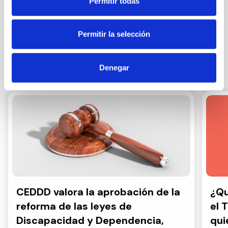
Permitir todas
Suscribirme
Permitir la selección
Denegar
Otras noticias
CEDDD valora la aprobación de la
¿Qu
reforma de las leyes de
el 
Discapacidad y Dependencia,
qui