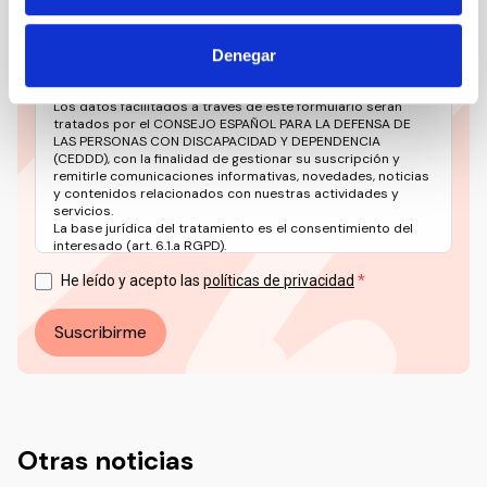
Denegar
Los datos facilitados a través de este formulario serán
tratados por el CONSEJO ESPAÑOL PARA LA DEFENSA DE
LAS PERSONAS CON DISCAPACIDAD Y DEPENDENCIA
(CEDDD), con la finalidad de gestionar su suscripción y
remitirle comunicaciones informativas, novedades, noticias
y contenidos relacionados con nuestras actividades y
servicios.
La base jurídica del tratamiento es el consentimiento del
interesado (art. 6.1.a RGPD).
Puede ejercer sus derechos en materia de protección de
datos a través del correo electrónico: info@ceddd.org
He leído y acepto las
políticas de privacidad
Más información en nuestra Política de Privacidad.
Suscribirme
Otras noticias