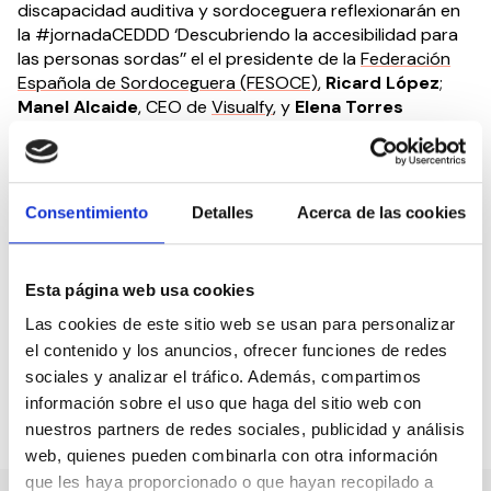
discapacidad auditiva y sordoceguera reflexionarán en
la #jornadaCEDDD ‘Descubriendo la accesibilidad para
las personas sordas’’ el el presidente de la
Federación
Española de Sordoceguera (FESOCE)
,
Ricard López
;
Manel Alcaide
, CEO de
Visualfy
, y
Elena Torres
Jaramillo
, que hablará de su experiencia como hija de
adultos sordos o CODA, acrónimo del vocablo inglés
Children Of Deaf Adults.
Consentimiento
Detalles
Acerca de las cookies
Como suele ser habitual, la jornada será online, accesible
y gratuita previa inscripción. Las solicitudes de
inscripción pueden hacerse a través del correo
Esta página web usa cookies
info@ceddd.org
y directamente, a través del siguiente
link:
Inscripción Jornada «Descubriendo la accesibilidad
Las cookies de este sitio web se usan para personalizar
para las personas sordas».
el contenido y los anuncios, ofrecer funciones de redes
sociales y analizar el tráfico. Además, compartimos
información sobre el uso que haga del sitio web con
Compartir en:
nuestros partners de redes sociales, publicidad y análisis
web, quienes pueden combinarla con otra información
que les haya proporcionado o que hayan recopilado a