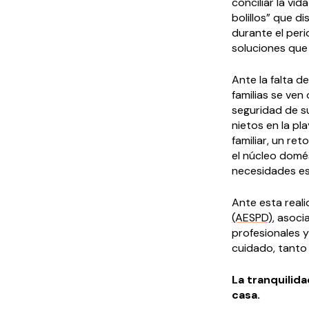
conciliar la vi
bolillos” que d
durante el peri
soluciones que 
Ante la falta 
familias se ven
seguridad de su
nietos en la pl
familiar, un re
el núcleo domé
necesidades es
Ante esta reali
(AESPD)
, asoc
profesionales 
cuidado, tanto 
La tranquilida
casa.