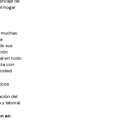
“encaje de
el hogar
r
s, muchas
la
de sus
ción
nal en todo
nta con
cidad.
ticos
ación del
 y laboral.
en en