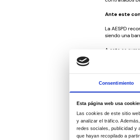
Ante este con
La AESPD recon
siendo una bar
A esto se suma
históricos de af
doméstico retr
periodo.
Consentimiento
Por ello, desde
fundamental. La
faciliten a las
Esta página web usa cookie
la falta de rec
debida regulac
Las cookies de este sitio we
laboral de las 
y analizar el tráfico. Ademá
sociales», seña
redes sociales, publicidad y
que hayan recopilado a parti