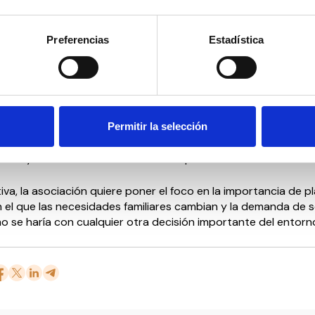
es y planifica la organización de los cuidados también d
l.
Preferencias
Estadística
ación que hacen desde la AESPD y recuerdan que elegir una
permite contar con profesionales seleccionados y contratad
ormativa vigente, con supervisión del servicio, continuidad en
acidad de respuesta ante cualquier imprevisto.
Permitir la selección
n a través de empresas debidamente autorizadas es, en palab
jor vía para dignificar una profesión esencial, garantizando la
eado y la máxima calidad asistencial para las familias.
iva, la asociación quiere poner el foco en la importancia de pla
el que las necesidades familiares cambian y la demanda de s
mo se haría con cualquier otra decisión importante del entorno 