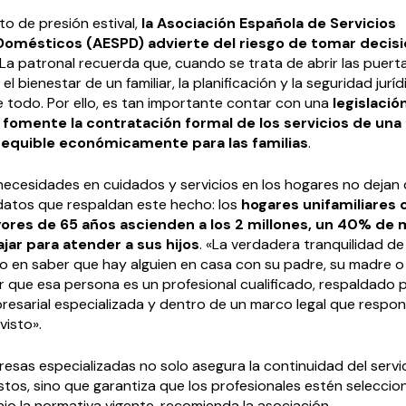
o de presión estival,
la Asociación Española de Servicios
Domésticos (AESPD) advierte del riesgo de tomar decis
La patronal recuerda que, cuando se trata de abrir las puert
el bienestar de un familiar, la planificación y la seguridad jur
e todo. Por ello, es tan importante contar con una
legislació
 fomente la contratación formal de los servicios de una
sequible económicamente para las familias
.
 necesidades en cuidados y servicios en los hogares no dejan
atos que respaldan este hecho: los
hogares unifamiliares 
res de 65 años ascienden a los 2 millones, un 40% de 
jar para atender a sus hijos
. «La verdadera tranquilidad de 
o en saber que hay alguien en casa con su padre, su madre o 
r que esa persona es un profesional cualificado, respaldado 
resarial especializada y dentro de un marco legal que respo
visto».
esas especializadas no solo asegura la continuidad del servi
stos, sino que garantiza que los profesionales estén selecci
jo la normativa vigente, recomienda la asociación.