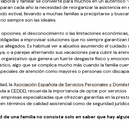
da laboral y familiar se convierte para muchos en un auténtico 
isparan cada año la necesidad de reorganizar la asistencia en 
odo estival, llevando a muchas familias a precipitarse y busca
no siempre son las ideales.
de opciones, el desconocimiento o las limitaciones económica
 obligadas a improvisar soluciones que no siempre garantizan 
s allegados. Es habitual ver a abuelos asumiendo el cuidado 
aya, o a parejas alternando sus vacaciones para cubrir la aten
to organizativo que genera un fuerte desgaste físico y emocio
stico, algo que se complica mucho más cuando la familia cue
peciales de atención como mayores o personas con discapa
dad, la
Asociación Española de Servicios Personales y Domés
iada a
CEDDD
, recuerda la importancia de optar por servicios
y empresas especializadas que ofrezcan garantías en la prest
en términos de calidad asistencial como de seguridad jurídica
d de una familia no consiste solo en saber que hay algui