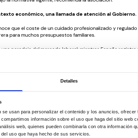
texto económico, una llamada de atención al Gobierno.
oce que el coste de un cuidado profesionalizado y regulado
rera para muchos presupuestos familiares.
 una paradoja del mercado laboral: mientras España registr
iliación (22,47 millones de afiliados en junio), el sector del em
ocede de forma preocupante, perdiendo 1.074 afiliaciones en 
Detalles
 la asociación insisten en que la intervención del Gobierno es
 AESPD reclama políticas públicas activas e incentivos fiscal
 familias la contratación regulada, evitando que la desesperació
s
ursos empujen a los hogares a la economía sumergida. «Contrat
ión pone en riesgo a la persona atendida y perpetúa la preca
b se usan para personalizar el contenido y los anuncios, ofrecer
trabajadoras del sector, privándolas de sus derechos y prest
s, compartimos información sobre el uso que haga del sitio web 
la Ana Garrido, Presidenta de la asociación.
 análisis web, quienes pueden combinarla con otra información q
r del uso que haya hecho de sus servicios.