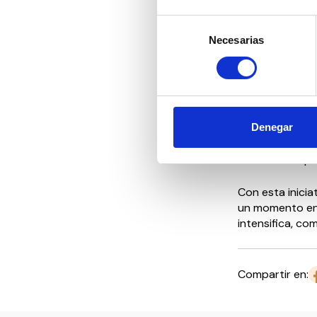
No te la juegu
periodo estiva
Selección
Necesarias
de
Es la recomend
consentimiento
especializada 
conforme a la n
atención y cap
Denegar
La contratació
patronal, la me
social del empl
Con esta iniciat
un momento en 
intensifica, co
Compartir en: