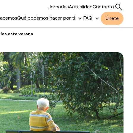
Jornadas
Actualidad
Contacto
hacemos
Qué podemos hacer por ti
FAQ
Únete
ales este verano
Buscar