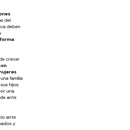
iones
as del
ídica deben
n
 forma
 de crecer
con
mujeres
una familia
sus hijos.
por una
nde ante
cio ante
onados y