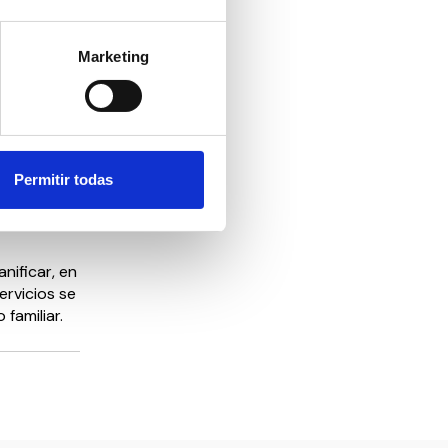
urante el
Marketing
 empresa
os
 la
Permitir todas
ras de la
 protección
nificar, en
ervicios se
familiar.