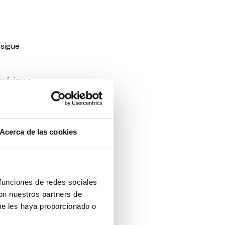
 sigue
a máximos
pleo
el último
Acerca de las cookies
es que
n estival o
ar sin la
riedad
 funciones de redes sociales
aciones
con nuestros partners de
ue les haya proporcionado o