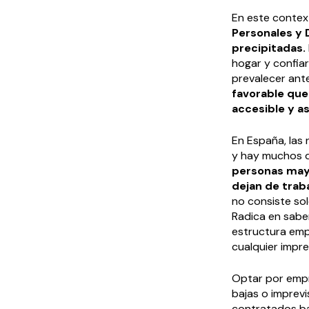
En este context
Personales y 
precipitadas.
hogar y confiar 
prevalecer ant
favorable que
accesible y a
En España, las
y hay muchos d
personas mayo
dejan de traba
no consiste sol
Radica en sabe
estructura emp
cualquier impre
Optar por empr
bajas o imprevi
contratados ba