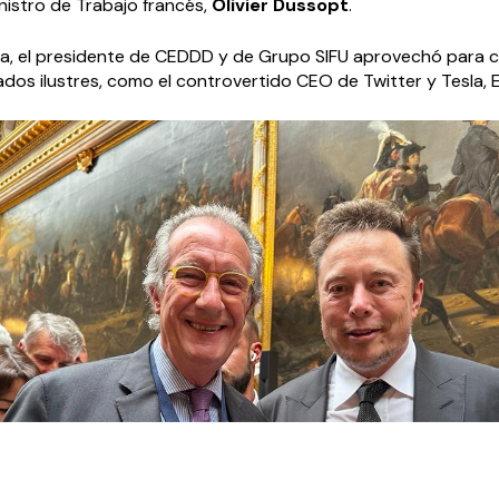
nistro de Trabajo francés,
Olivier Dussopt
.
nea, el presidente de CEDDD y de Grupo SIFU aprovechó para 
ados ilustres, como el controvertido CEO de Twitter y Tesla, 