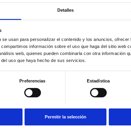
Detalles
s
b se usan para personalizar el contenido y los anuncios, ofrecer
s, compartimos información sobre el uso que haga del sitio web 
ancia es el primer destino de inversiones extranjeras del con
 análisis web, quienes pueden combinarla con otra información q
 Alemania y Reino Unido. Por ahora ya se han anunciado 13.00
r del uso que haya hecho de sus servicios.
 con 8.000 empleos potenciales.
’ ha sido el escaparate de veintiocho proyectos y de compr
Preferencias
Estadística
e darán lugar a empleos, un aumento de la economía francesa
estabilidad del país en materia de trabajo.
Permitir la selección