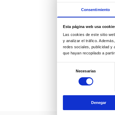
Consentimiento
Esta página web usa cookie
Las cookies de este sitio we
y analizar el tráfico. Ademá
Actualmente, Fr
redes sociales, publicidad y
por delante de
que hayan recopilado a parti
de inversiones
Selección
‘Choose France
Necesarias
de
inversiones qu
consentimiento
todo augura la 
Compartir en:
Denegar