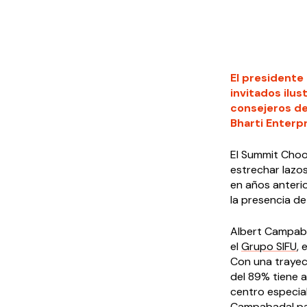
El presidente
invitados ilus
consejeros de
Bharti Enterpr
El Summit Choo
estrechar lazo
en años anterio
la presencia d
Albert Campaba
el
Grupo SIFU
, 
Con una trayec
del 89% tiene 
centro especia
Campabadal part