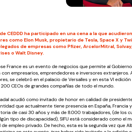
 de CEDDD ha participado en una cena a la que acudieron
tres como Elon Musk, propietario de Tesla, Space X y Twit
legados de empresas como Pfizer, ArcelorMitral, Solvay,
ises o Walt Disney.
se France es un evento de negocios que permite al Gobierno
s con empresarios, emprendedores e inversores extranjeros. A
res, se celebró en el palacio de Versalles y en esta VI edició
e 200 CEOs de grandes compañías de todo el mundo.
dal acudió como invitado de honor en calidad de presidente
entidad que actualmente tiene presencia en España, Francia 
toria de casi 30 años y más de 8.000 trabajadores, (de los c
algún tipo de discapacidad), SIFU está considerado como el 
l de empleo privado. De hecho, esta es la segunda vez que Al
icipa en este evento, tras haber sido invitado a la edición 