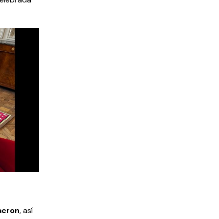
cron
, así