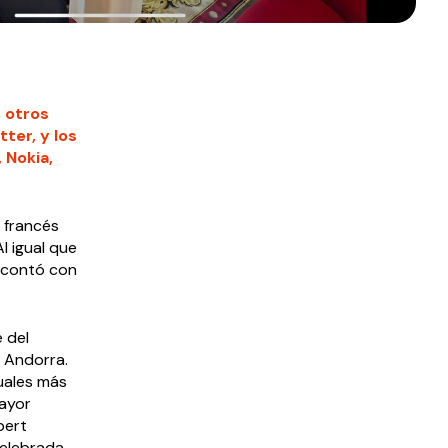
 otros
ter, y los
 Nokia,
 francés
l igual que
n contó con
 del
y Andorra.
uales más
mayor
bert
celebrada