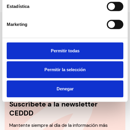
Compartir en:
Estadística
Marketing
Nuestro canal de Youtube
Todas las jornadas CEDDD, el podcast ‘El Rincón
Permitir todas
Social’ y mucho más en formato audiovisual a un
solo clic.
Permitir la selección
Suscribirme
Denegar
Suscríbete a la newsletter
CEDDD
Mantente siempre al día de la información más