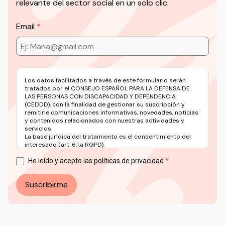
relevante del sector social en un solo clic.
Email
Los datos facilitados a través de este formulario serán
tratados por el CONSEJO ESPAÑOL PARA LA DEFENSA DE
LAS PERSONAS CON DISCAPACIDAD Y DEPENDENCIA
(CEDDD), con la finalidad de gestionar su suscripción y
remitirle comunicaciones informativas, novedades, noticias
y contenidos relacionados con nuestras actividades y
servicios.
La base jurídica del tratamiento es el consentimiento del
interesado (art. 6.1.a RGPD).
Puede ejercer sus derechos en materia de protección de
datos a través del correo electrónico: info@ceddd.org
He leído y acepto las
políticas de privacidad
Más información en nuestra Política de Privacidad.
Suscribirme