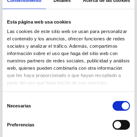
Consentimiento
Detalles
Acerca de las cookies
Consejo Español para la Defensa de la Discapacidad y la
Dependencia (CEDDD)
, la primera de la entidad en 2022,
en la que las tres ponentes analizaron la relación entre
arquitectura y autismo, y propusieron soluciones al
Esta página web usa cookies
diseño de entornos para hacerlos amables.
Las cookies de este sitio web se usan para personalizar
el contenido y los anuncios, ofrecer funciones de redes
Algunas de ellas, la creación de espacios de transición
sociales y analizar el tráfico. Además, compartimos
sensorial como los que propone
Brusilovsky
en el
información sobre el uso que haga del sitio web con
método desarrollado en su último libro, ya disponible en
nuestros partners de redes sociales, publicidad y análisis
castellano y en inglés, para romper lo que la autora llama
web, quienes pueden combinarla con otra información
“efecto laberinto”. Porque, destaca la arquitecta y
urbanista, “no hay conductas malas, hay entornos que
que les haya proporcionado o que hayan recopilado a
generan malas conductas”.
partir del uso que haya hecho de sus servicios.
La jornada, que como suele ser habitual en los eventos
Selección
de CEDDD fue gratuita y accesible con ILSE ya está
Necesarias
de
disponible de forma integra en el
Canal de YouTube de
consentimiento
CEDDD
.
Preferencias