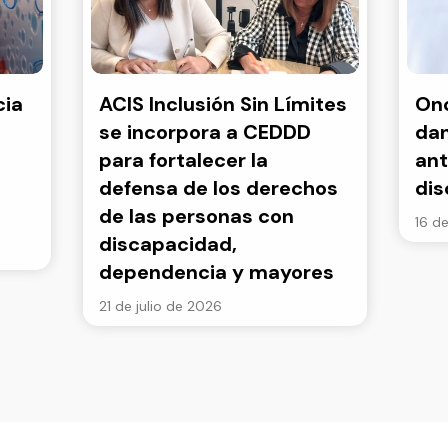
cia
ACIS Inclusión Sin Límites
Onc
se incorpora a CEDDD
dan
para fortalecer la
ant
defensa de los derechos
di
de las personas con
16 de
discapacidad,
dependencia y mayores
21 de julio de 2026