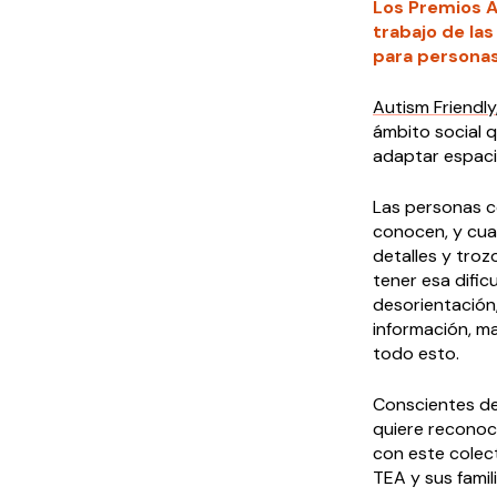
Los Premios A
trabajo de la
para personas
Autism Friendly
ámbito social q
adaptar espaci
Las personas c
conocen, y cua
detalles y tro
tener esa dific
desorientación
información, mat
todo esto.
Conscientes de 
quiere reconoc
con este colect
TEA y sus famili