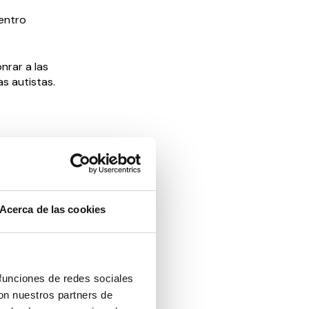
Centro
nrar a las
s autistas.
iada en
na
l autismo,
 por haber
Acerca de las cookies
romiso en
n en el
5 559.
 funciones de redes sociales
con nuestros partners de