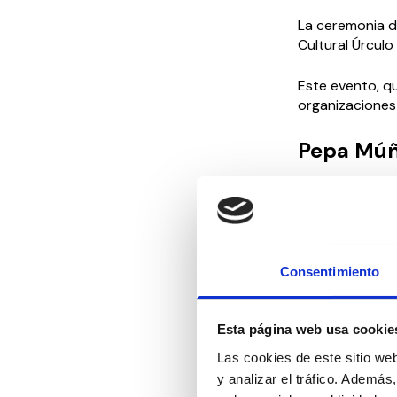
La ceremonia d
Cultural Úrculo
Este evento, q
organizaciones
Pepa Múño
Por el momento
estos galardon
restauración s
por haberse co
aceptado el re
Consentimiento
innumerables pr
Esta página web usa cookie
La asistencia a
correo direcci
Las cookies de este sitio we
y analizar el tráfico. Ademá