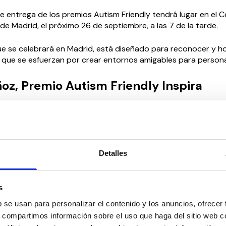
e entrega de los premios Autism Friendly tendrá lugar en el 
 de Madrid, el próximo 26 de septiembre, a las 7 de la tarde.
ue se celebrará en Madrid, está diseñado para reconocer y ho
 que se esfuerzan por crear entornos amigables para persona
z, Premio Autism Friendly Inspira
, se ha dado conocer el nombre de la primera persona prem
es. Autism Friendly considera que «por su compromiso con u
ostenible y comprometida con las personas en el espectro de
nvertido en el Primer Restaurante Autism Friendly en España,
Detalles
to de ser Madrina de la Asociación y por su incansable comp
oyectos sociales, el Premio Inspira es para Pepa Muñoz.
s
 la ceremonia es libre hasta completar aforo, previa inscripció
on@autismfriendlyclub.com o un WhatsApp al número 669 80
b se usan para personalizar el contenido y los anuncios, ofrecer
s, compartimos información sobre el uso que haga del sitio web 