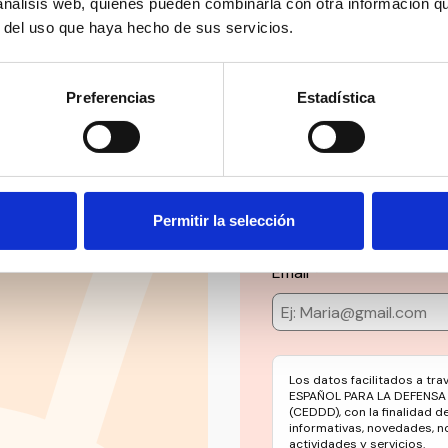
 análisis web, quienes pueden combinarla con otra información q
r del uso que haya hecho de sus servicios.
Preferencias
Estadística
Suscríbete 
ial’ y mucho más en
Mantente siempre al día
Permitir la selección
social en un solo clic.
Email
Los datos facilitados a tr
ESPAÑOL PARA LA DEFENSA
(CEDDD), con la finalidad d
informativas, novedades, n
actividades y servicios.