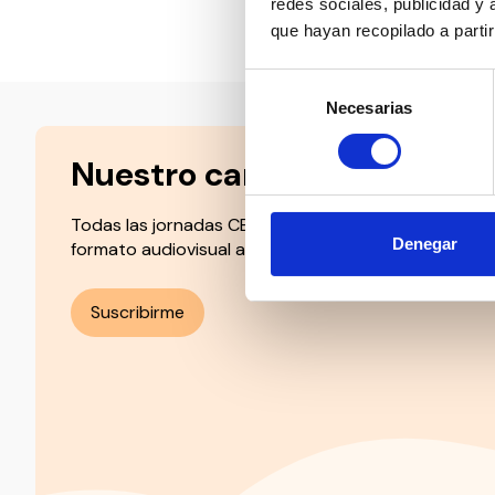
redes sociales, publicidad y
Compartir en:
que hayan recopilado a parti
Selección
Necesarias
de
consentimiento
Nuestro canal de Youtube
Todas las jornadas CEDDD, el podcast ‘El Rincón Soc
Denegar
formato audiovisual a un solo clic.
Suscribirme