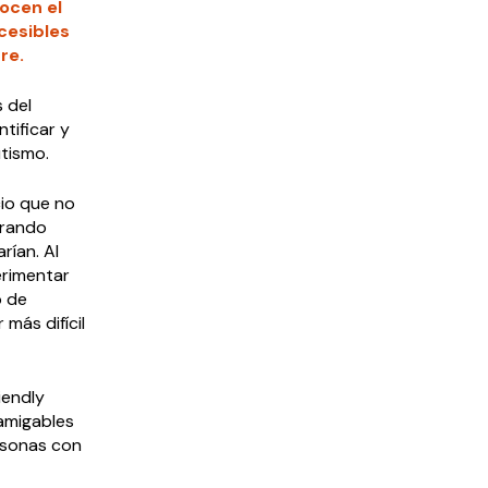
ocen el
cesibles
re.
s del
tificar y
tismo.
io que no
trando
rían. Al
erimentar
o de
 más difícil
iendly
amigables
ersonas con