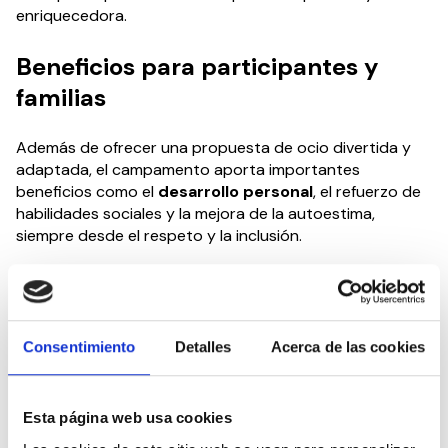
enriquecedora.
Beneficios para participantes y
familias
Además de ofrecer una propuesta de ocio divertida y
adaptada, el campamento aporta importantes
beneficios como el
desarrollo personal
, el refuerzo de
habilidades sociales y la mejora de la autoestima,
siempre desde el respeto y la inclusión.
Asimismo, el campamento supone un valioso
servicio
de respiro para las familias
, que pueden disponer de
tiempo para el descanso o la conciliación, con la
tranquilidad de saber que sus hijos e hijas se encuentran
Consentimiento
Detalles
Acerca de las cookies
en un entorno seguro y estimulante.
Información e inscripciones
Esta página web usa cookies