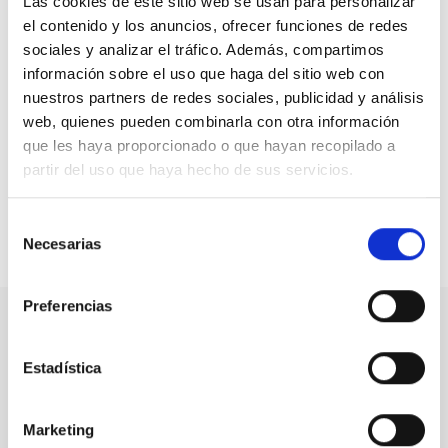
Las cookies de este sitio web se usan para personalizar
Las familias interesadas pueden solicitar más
el contenido y los anuncios, ofrecer funciones de redes
información o realizar la inscripción a través del correo
sociales y analizar el tráfico. Además, compartimos
electrónico
:
info@asociacioneonia.es
información sobre el uso que haga del sitio web con
nuestros partners de redes sociales, publicidad y análisis
El
Campamento de Verano Eonia
es mucho más que
web, quienes pueden combinarla con otra información
unas vacaciones: es una experiencia de crecimiento,
que les haya proporcionado o que hayan recopilado a
convivencia y diversión en un entorno natural
partir del uso que haya hecho de sus servicios.
incomparable.
Selección
Necesarias
de
Compartir en:
consentimiento
Preferencias
Nuestro canal de Youtube
Estadística
Todas las jornadas CEDDD, el podcast ‘El Rincón
Social’ y mucho más en formato audiovisual a un
Marketing
solo clic.