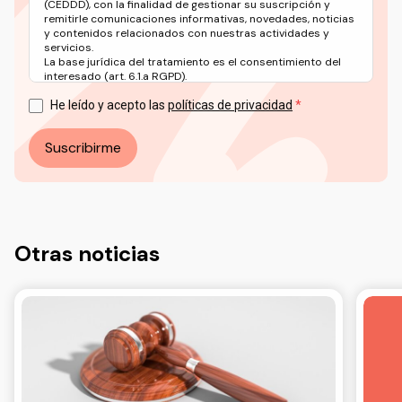
(CEDDD), con la finalidad de gestionar su suscripción y
remitirle comunicaciones informativas, novedades, noticias
y contenidos relacionados con nuestras actividades y
servicios.
La base jurídica del tratamiento es el consentimiento del
interesado (art. 6.1.a RGPD).
Puede ejercer sus derechos en materia de protección de
datos a través del correo electrónico: info@ceddd.org
He leído y acepto las
políticas de privacidad
Más información en nuestra Política de Privacidad.
Suscribirme
Otras noticias