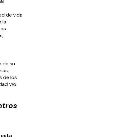
al
ad de vida
 la
tas
s,
s
e de su
nas,
s de los
dad y/o
ntros
 esta