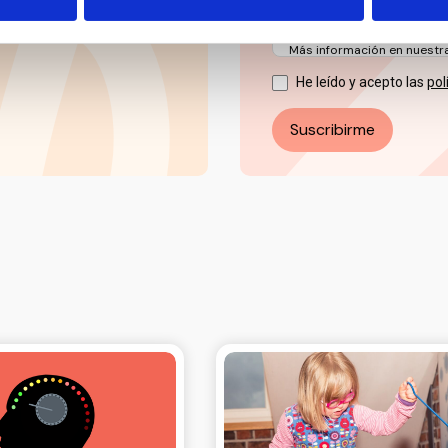
La base jurídica del tratami
Puede ejercer sus derechos
electrónico: info@ceddd.o
Más información en nuestra 
He leído y acepto las
pol
Suscribirme