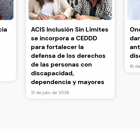
cia
ACIS Inclusión Sin Límites
Onc
se incorpora a CEDDD
dan
para fortalecer la
ant
defensa de los derechos
di
de las personas con
16 de
discapacidad,
dependencia y mayores
21 de julio de 2026