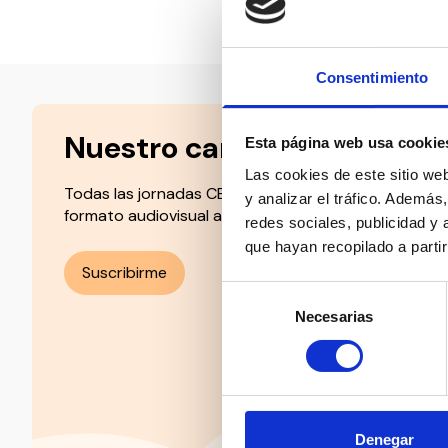
Compartir en:
Consentimiento
Nuestro canal de Youtube
Esta página web usa cookie
Las cookies de este sitio we
Todas las jornadas CEDDD, el podcast ‘El Rincón Soc
y analizar el tráfico. Ademá
formato audiovisual a un solo clic.
redes sociales, publicidad y
que hayan recopilado a parti
Suscribirme
Selección
Necesarias
de
consentimiento
Denegar