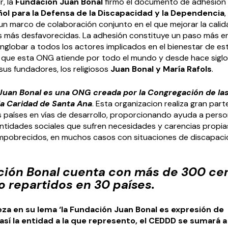
r, la
Fundación Juan Bonal
firmó el documento de adhesión 
ol para la Defensa de la Discapacidad y la
Dependencia
,
un marco de colaboración conjunto en el que mejorar la calid
s más desfavorecidas. La adhesión constituye un paso más en
nglobar a todos los actores implicados en el bienestar de es
s que esta ONG atiende por todo el mundo y desde hace siglo
sus fundadores, los religiosos
Juan Bonal y María Rafols
.
Juan Bonal es una ONG creada por la Congregación de la
a Caridad de Santa Ana
. Esta organizacion realiza gran part
s países en vías de desarrollo, proporcionando ayuda a perso
ntidades sociales que sufren necesidades y carencias propia
pobrecidos, en muchos casos con situaciones de discapaci
ción Bonal cuenta con más de 300 ce
o repartidos en 30 países.
eza en su lema ‘la Fundación Juan Bonal es expresión de
 así la entidad a la que represento, el CEDDD se sumará a