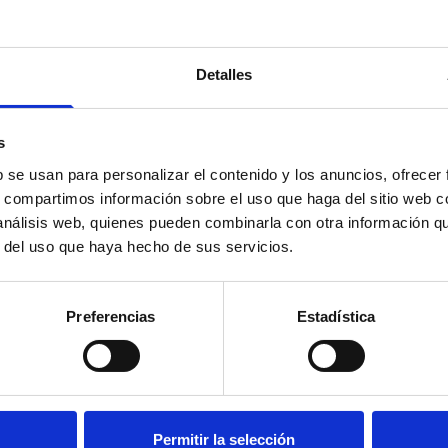
Detalles
Suscríbete 
s
b se usan para personalizar el contenido y los anuncios, ofrecer
ial’ y mucho más en
Mantente siempre al día
s, compartimos información sobre el uso que haga del sitio web 
social en un solo clic.
 análisis web, quienes pueden combinarla con otra información q
r del uso que haya hecho de sus servicios.
Email
Preferencias
Estadística
Los datos facilitados a tr
ESPAÑOL PARA LA DEFENSA
(CEDDD), con la finalidad d
informativas, novedades, n
actividades y servicios.
Permitir la selección