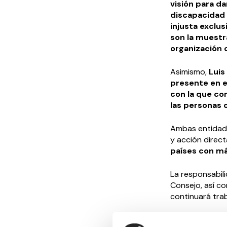
visión para d
discapacidad 
injusta exclu
son la muestr
organización 
Asimismo,
Luis
presente en e
con la que co
las personas 
Ambas entidade
y acción direc
países con má
La responsabili
Consejo, así co
continuará tra