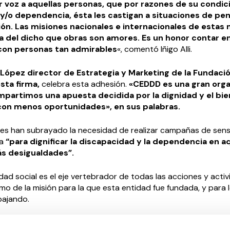
ar voz a aquellas personas, que por razones de su condic
y/o dependencia, ésta les castigan a situaciones de pe
sión. Las misiones nacionales e internacionales de estas
a del dicho que obras son amores. Es un honor contar e
con personas tan admirables
«, comentó Iñigo Alli.
 López director de Estrategia y Marketing de la Fundació
sta firma,
celebra esta adhesión.
«CEDDD es una gran orga
mpartimos una apuesta decidida por la dignidad y el bi
con menos oportunidades», en sus palabras.
s han subrayado la necesidad de realizar campañas de sensi
ta
“para dignificar la discapacidad y la dependencia en a
s desigualdades”.
dad social es el eje vertebrador de todas las acciones y acti
mo de la misión para la que esta entidad fue fundada, y para l
bajando.