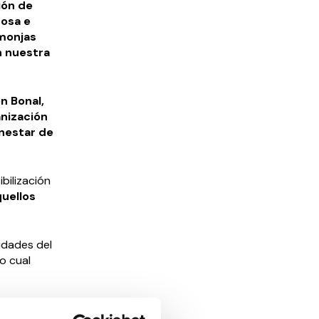
ión de
nosa e
 monjas
n nuestra
n Bonal,
nización
enestar de
bilización
quellos
vidades del
o cual