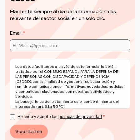
Mantente siempre al día de la información más
relevante del sector social en un solo clic.
Email
Los datos facilitados a través de este formulario serán
tratados por el CONSEJO ESPAÑOL PARA LA DEFENSA DE
LAS PERSONAS CON DISCAPACIDAD Y DEPENDENCIA
(CEDDD), con la finalidad de gestionar su suscripción y
remitirle comunicaciones informativas, novedades, noticias
y contenidos relacionados con nuestras actividades y
servicios.
La base jurídica del tratamiento es el consentimiento del
interesado (art. 6.1.a RGPD).
Puede ejercer sus derechos en materia de protección de
datos a través del correo electrónico: info@ceddd.org
He leído y acepto las
políticas de privacidad
Más información en nuestra Política de Privacidad.
Suscribirme