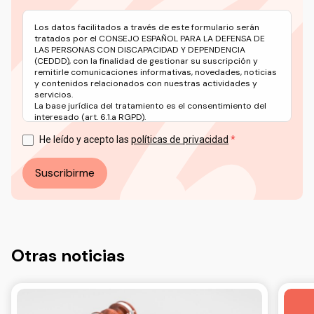
Los datos facilitados a través de este formulario serán
tratados por el CONSEJO ESPAÑOL PARA LA DEFENSA DE
LAS PERSONAS CON DISCAPACIDAD Y DEPENDENCIA
(CEDDD), con la finalidad de gestionar su suscripción y
remitirle comunicaciones informativas, novedades, noticias
y contenidos relacionados con nuestras actividades y
servicios.
La base jurídica del tratamiento es el consentimiento del
interesado (art. 6.1.a RGPD).
Puede ejercer sus derechos en materia de protección de
datos a través del correo electrónico: info@ceddd.org
He leído y acepto las
políticas de privacidad
Más información en nuestra Política de Privacidad.
Suscribirme
Otras noticias