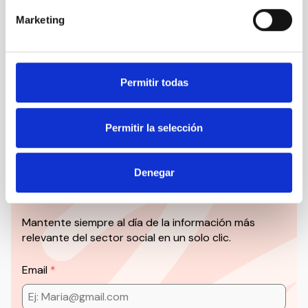
Nuestro canal de Youtube
Marketing
Todas las jornadas CEDDD, el podcast ‘El Rincón
Social’ y mucho más en formato audiovisual a un
solo clic.
Permitir todas
Suscribirme
Permitir la selección
Suscríbete a la newsletter
Denegar
CEDDD
Mantente siempre al día de la información más
relevante del sector social en un solo clic.
Email