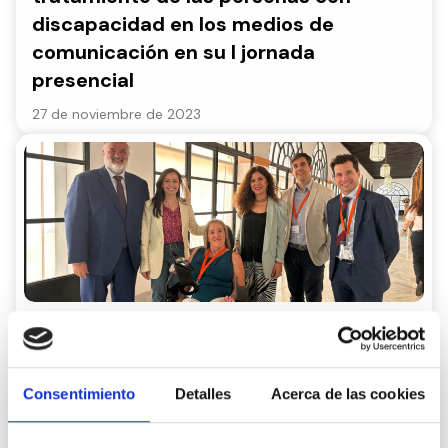
discapacidad en los medios de
comunicación en su I jornada
presencial
27 de noviembre de 2023
CEDDD Andalucía comparece en el
parlamento andaluz para velar por el
cumplimiento de los derechos de las
Consentimiento
Detalles
Acerca de las cookies
personas con discapacidad