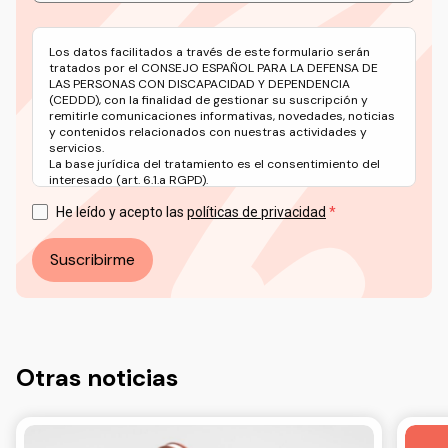
Los datos facilitados a través de este formulario serán
tratados por el CONSEJO ESPAÑOL PARA LA DEFENSA DE
LAS PERSONAS CON DISCAPACIDAD Y DEPENDENCIA
(CEDDD), con la finalidad de gestionar su suscripción y
remitirle comunicaciones informativas, novedades, noticias
y contenidos relacionados con nuestras actividades y
servicios.
La base jurídica del tratamiento es el consentimiento del
interesado (art. 6.1.a RGPD).
Puede ejercer sus derechos en materia de protección de
datos a través del correo electrónico: info@ceddd.org
He leído y acepto las
políticas de privacidad
Más información en nuestra Política de Privacidad.
Suscribirme
Otras noticias