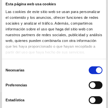
12 de mayo de 2023
Esta página web usa cookies
Las cookies de este sitio web se usan para personalizar
el contenido y los anuncios, ofrecer funciones de redes
sociales y analizar el tráfico. Además, compartimos
información sobre el uso que haga del sitio web con
nuestros partners de redes sociales, publicidad y análisis
web, quienes pueden combinarla con otra información
que les haya proporcionado o que hayan recopilado a
CEDDD Andalucía consigue el
partir del uso que haya hecho de sus servicios.
consenso del Parlamento andaluz en la
Selección
reforma de la Ley de atención a las
Necesarias
de
personas con discapacidad
consentimiento
27 de julio de 2023
Preferencias
Estadística