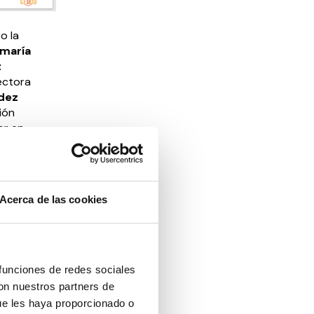
o la
maría
z
ectora
dez
ión
or en
n: “No solo
Acerca de las cookies
an
r
rtunidades
 funciones de redes sociales
con nuestros partners de
ue les haya proporcionado o