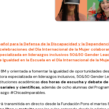
añol para la Defensa de la Discapacidad y la Dependenc
celebraciones del Día Internacional de la Mujer colabora
pecializada en liderazgos inclusivos 50&50 Gender Lea
de Igualdad en la Escuela en el Día Internacional de la Muje
 8M y orientada a fomentar la igualdad de oportunidades des
ltora especializada en liderazgos inclusivos, 50&50 Gender L
nstituciones académicas
dos horas de escucha y debate de
ariales y científicas
, además de ocho alumnas del Progra
razgo #ChicasImparables.
erá transmitida en directo desde la Fundación Pons el martes