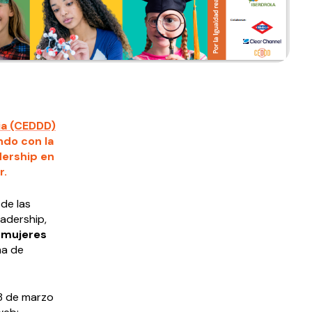
ia (CEDDD)
ndo con la
dership en
r.
de las
eadership,
 mujeres
ma de
 8 de marzo