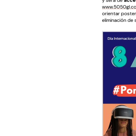
y será de
acces
www.5050gl.c
orientar poste
eliminación de