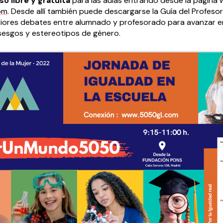
o libre y gratuita
para las aulas entrando desde la página 
om
. Desde allí también puede descargarse la Guía del Profeso
riores debates entre alumnado y profesorado para avanzar en
 sesgos y estereotipos de género.