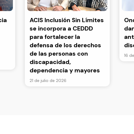
cia
ACIS Inclusión Sin Límites
Onc
se incorpora a CEDDD
dan
para fortalecer la
ant
defensa de los derechos
di
de las personas con
16 de
discapacidad,
dependencia y mayores
21 de julio de 2026