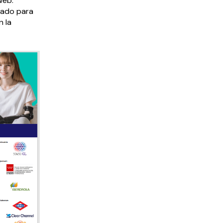
web:
rado para
 la