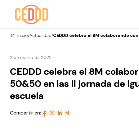
Saltar al contenido
Inicio
/
Actualidad
/
CEDDD celebra el 8M colaborando con 5
2 de marzo de 2022
CEDDD celebra el 8M colabo
50&50 en las II jornada de Ig
escuela
Compartir en: