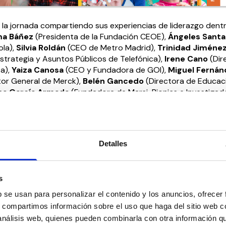
 la jornada compartiendo sus experiencias de liderazgo dentr
ma Báñez
(Presidenta de la Fundación CEOE),
Ángeles
Santa
ola),
Silvia Roldán
(CEO de Metro Madrid),
Trinidad Jiméne
strategia y Asuntos Públicos de Telefónica),
Irene Cano
(Dir
a),
Yaiza Canosa
(CEO y Fundadora de GOI),
Miguel Fernán
tor General de Merck),
Belén Gancedo
(Directora de Educac
na García Armada
(Fundadora de Marsi-Bionics e Investigad
ocho alumnas del
Programa Jóvenes y Liderazgo
ables.
,
presidenta de 50&50 GL, conducirá la jornada. En su opinió
Detalles
 en igualdad sino trabajar los sesgos inconscientes que se v
e la primera infancia, para lo cual es imprescindible trabaja
 niñas y niños generando a todos igual autoconfianza y opo
s
b se usan para personalizar el contenido y los anuncios, ofrecer
s, compartimos información sobre el uso que haga del sitio web 
 análisis web, quienes pueden combinarla con otra información q