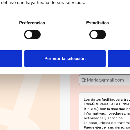
r del uso que haya hecho de sus servicios.
Preferencias
Estadística
Suscríbete 
ial’ y mucho más en
Mantente siempre al día
social en un solo clic.
Permitir la selección
Email
Los datos facilitados a tr
ESPAÑOL PARA LA DEFENSA
(CEDDD), con la finalidad d
informativas, novedades, n
actividades y servicios.
La base jurídica del tratami
Puede ejercer sus derechos