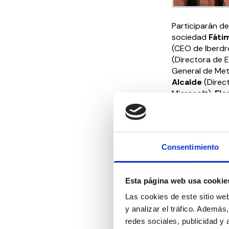
Participarán de
sociedad
Fáti
(CEO de Iberdr
(Directora de E
General de Met
Alcalde
(Direc
Microsoft),
Ele
CARobótica) y 
#ChicasImpar
Gloria Lomana
Consentimiento
hay que educar
acumulando desd
juntamente con
Esta página web usa cookie
de futuro”.
Las cookies de este sitio we
y analizar el tráfico. Ademá
Compartir en:
redes sociales, publicidad y