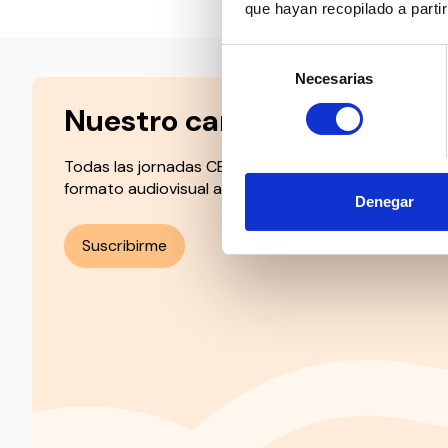
que hayan recopilado a parti
Selección
Necesarias
de
consentimiento
Nuestro canal de Youtube
Todas las jornadas CEDDD, el podcast ‘El Rincón Soc
formato audiovisual a un solo clic.
Denegar
Suscribirme