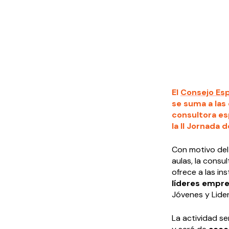
El
Consejo Esp
se suma a las 
consultora es
la II Jornada 
Con motivo del
aulas, la consu
ofrece a las i
líderes empres
Jóvenes y Lide
La actividad s