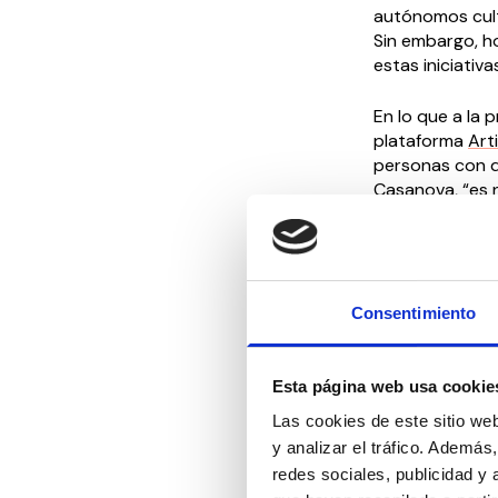
autónomos cult
Sin embargo, h
estas iniciativa
En lo que a la p
plataforma
Art
personas con d
Casanova, “es n
pensiones no c
personas con d
por miedo a pe
Ante esta real
Consentimiento
Ejecutivo, y co
gestiones para 
en la verdadera
Esta página web usa cookie
Las cookies de este sitio we
y analizar el tráfico. Ademá
Compartir en:
redes sociales, publicidad y