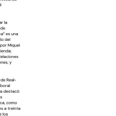
d
r la
 de
ca” es una
lo del
 por Miquel
ienda;
Relaciones
ones, y
 de Real-
aboral
eta destacó
as
tica, como
es a treinta
e los