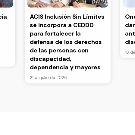
cia
ACIS Inclusión Sin Límites
Onc
se incorpora a CEDDD
dan
para fortalecer la
ant
defensa de los derechos
di
de las personas con
16 de
discapacidad,
dependencia y mayores
21 de julio de 2026