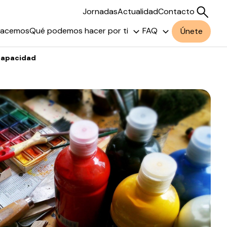
Jornadas
Actualidad
Contacto
hacemos
Qué podemos hacer por ti
FAQ
Únete
scapacidad
Buscar