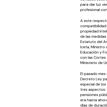
para dar luz ve
profesional con
A este respect
compatibilidad
propiedad intel
de las medidas 
Estatuto del A
Iceta, Ministro
Educación y For
con las Cortes 
Ministerio de U
El pasado mes 
Decreto Ley par
especial de lo
tres aspectos: 
pensiones públi
era hasta ahora
días de duració