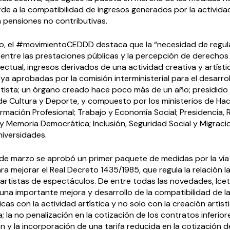
rde a la compatibilidad de ingresos generados por la activida
 pensiones no contributivas.
o, el #movimientoCEDDD destaca que la “necesidad de regula
 entre las prestaciones públicas y la percepción de derechos
ectual, ingresos derivados de una actividad creativa y artísti
ya aprobadas por la comisión interministerial para el desarrol
rtista; un órgano creado hace poco más de un año; presidido
 de Cultura y Deporte, y compuesto por los ministerios de Hac
mación Profesional; Trabajo y Economía Social; Presidencia, 
y Memoria Democrática; Inclusión, Seguridad Social y Migraci
niversidades.
de marzo se aprobó un primer paquete de medidas por la vía
a mejorar el Real Decreto 1435/1985, que regula la relación l
s artistas de espectáculos. De entre todas las novedades, Ic
una importante mejora y desarrollo de la compatibilidad de l
cas con la actividad artística y no solo con la creación artís
; la no penalización en la cotización de los contratos inferior
n y la incorporación de una tarifa reducida en la cotización d