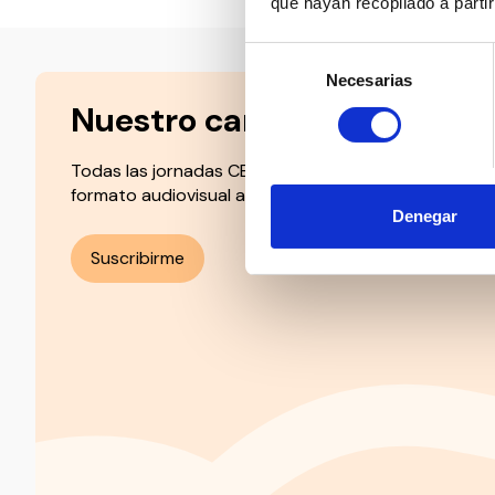
que hayan recopilado a parti
Selección
Necesarias
de
consentimiento
Nuestro canal de Youtube
Todas las jornadas CEDDD, el podcast ‘El Rincón Soc
formato audiovisual a un solo clic.
Denegar
Suscribirme