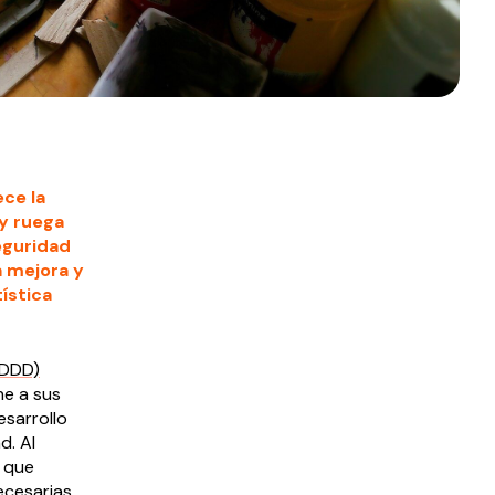
ece la
 y ruega
Seguridad
a mejora y
tística
EDDD)
e a sus
esarrollo
d. Al
, que
ecesarias