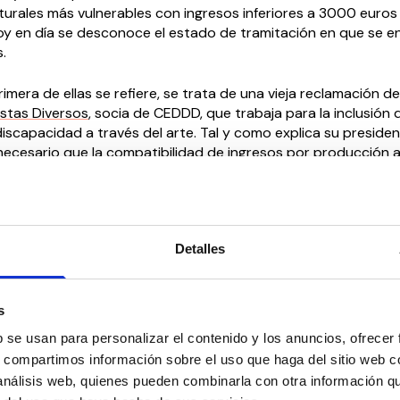
urales más vulnerables con ingresos inferiores a 3000 euros 
oy en día se desconoce el estado de tramitación en que se 
s.
rimera de ellas se refiere, se trata de una vieja reclamación de
istas Diversos
, socia de CEDDD, que trabaja para la inclusión 
iscapacidad a través del arte. Tal y como explica su preside
ecesario que la compatibilidad de ingresos por producción ar
ontributivas se ponga en marcha cuanto antes, pues hay mu
iscapacidad que no pueden ejercer libremente su profesión a
rder su pensión, que muchas ocasiones no llega ni a 300 euro
Detalles
idad, #movimientoCEDDD ofrece su experiencia y conocimient
ncretamente al departamento del ministro Escrivá, a fin de agil
dar luz verde a la citada compatibilidad y poder así seguir 
 inclusión de las personas con discapacidad.
s
b se usan para personalizar el contenido y los anuncios, ofrecer
s, compartimos información sobre el uso que haga del sitio web 
 análisis web, quienes pueden combinarla con otra información q