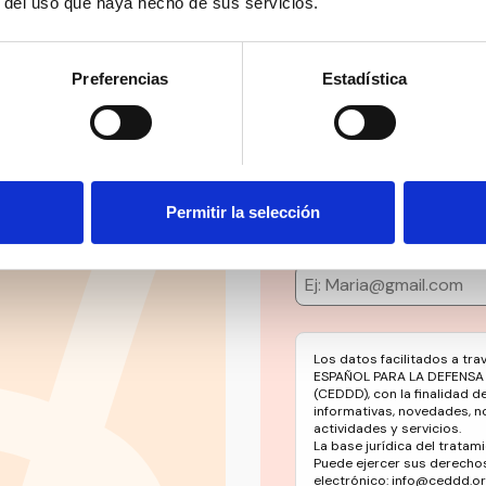
r del uso que haya hecho de sus servicios.
Preferencias
Estadística
Suscríbete 
ial’ y mucho más en
Mantente siempre al día
social en un solo clic.
Permitir la selección
Email
Los datos facilitados a tr
ESPAÑOL PARA LA DEFENSA
(CEDDD), con la finalidad d
informativas, novedades, n
actividades y servicios.
La base jurídica del tratami
Puede ejercer sus derechos
electrónico: info@ceddd.o