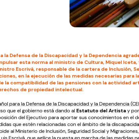
ra la Defensa de la Discapacidad y la Dependencia agrad
impulsar esta norma al ministro de Cultura, Miquel Iceta,
nistro Escrivá, responsable de la cartera de Inclusión, 
ciones, en la ejecución de las medidas necesarias para l
de la compatibilidad de las pensiones con la actividad ar
rechos de propiedad intelectual.
ñol para la Defensa de la Discapacidad y la Dependencia (C
lso que el gobierno está dando al
Estatuto del Artista
y pon
osición del Ejecutivo para aportar sus conocimientos en el d
didas que estén relacionadas con el ámbito de la discapacida
ide al Ministerio de Inclusión, Seguridad Social y Migraciones
is Escrivá, que agilice la puesta en marcha de las medidas n