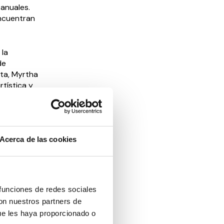
anuales.
encuentran
 la
de
nta, Myrtha
tística y
chas
rtística
s”.
Acerca de las cookies
os al
izar las
avanzando
 funciones de redes sociales
con nuestros partners de
ue les haya proporcionado o