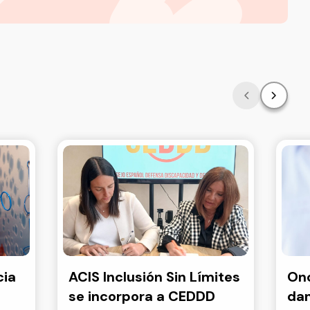
cia
ACIS Inclusión Sin Límites
Onc
se incorpora a CEDDD
dan