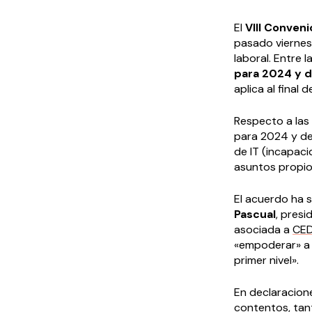
El
VIII Conven
pasado vierne
laboral. Entre 
para 2024 y d
aplica al final 
Respecto a las
para 2024 y de
de IT (incapaci
asuntos propios
El acuerdo ha s
Pascual
, pres
asociada a
CE
«empoderar» a 
primer nivel».
En declaracion
contentos, tan