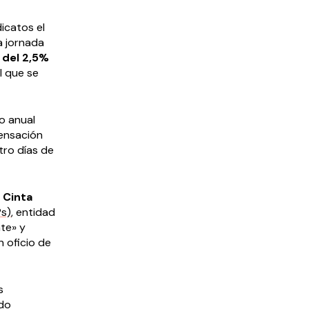
icatos el
a jornada
 del 2,5%
l que se
o anual
ensación
tro días de
a
Cinta
Ps)
, entidad
nte» y
 oficio de
s
rdo