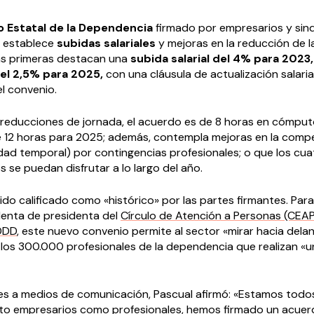
io Estatal de la Dependencia
firmado por empresarios y sind
s establece
subidas salariales
y mejoras en la reducción de l
las primeras destacan una
subida salarial del 4% para 2023,
el 2,5% para 2025,
con una cláusula de actualización salaria
del convenio.
 reducciones de jornada, el acuerdo es de 8 horas en cómput
 12 horas para 2025; además, contempla mejoras en la comp
dad temporal) por contingencias profesionales; o que los cua
 se puedan disfrutar a lo largo del año.
ido calificado como «histórico» por las partes firmantes. Par
identa de presidenta del
Círculo de Atención a Personas (CEA
DDD
, este nuevo convenio permite al sector «mirar hacia dela
los 300.000 profesionales de la dependencia que realizan «un
es a medios de comunicación, Pascual afirmó: «Estamos todo
to empresarios como profesionales, hemos firmado un acue