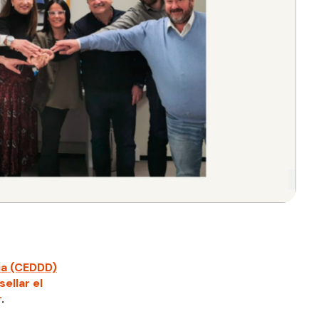
ia (CEDDD)
ellar el
r
.