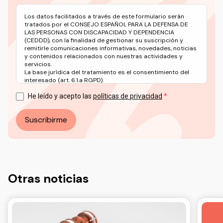
Los datos facilitados a través de este formulario serán
tratados por el CONSEJO ESPAÑOL PARA LA DEFENSA DE
LAS PERSONAS CON DISCAPACIDAD Y DEPENDENCIA
(CEDDD), con la finalidad de gestionar su suscripción y
remitirle comunicaciones informativas, novedades, noticias
y contenidos relacionados con nuestras actividades y
servicios.
La base jurídica del tratamiento es el consentimiento del
interesado (art. 6.1.a RGPD).
Puede ejercer sus derechos en materia de protección de
datos a través del correo electrónico: info@ceddd.org
He leído y acepto las
políticas de privacidad
Más información en nuestra Política de Privacidad.
Suscribirme
Otras noticias