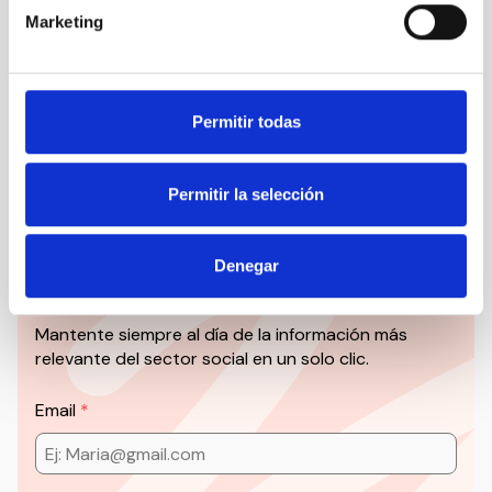
Marketing
Todas las jornadas CEDDD, el podcast ‘El Rincón
Social’ y mucho más en formato audiovisual a un
solo clic.
Permitir todas
Suscribirme
Permitir la selección
Suscríbete a la newsletter
Denegar
CEDDD
Mantente siempre al día de la información más
relevante del sector social en un solo clic.
Email