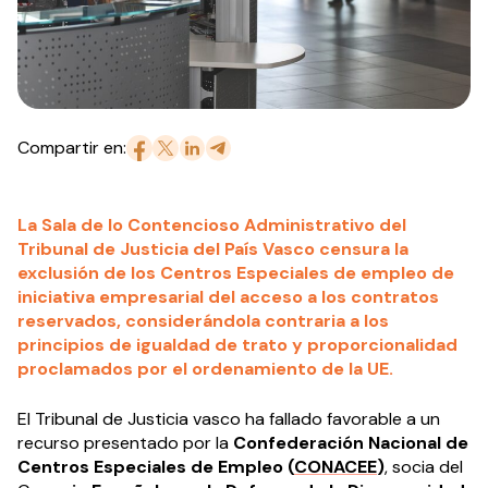
Compartir en:
La Sala de lo Contencioso Administrativo del
Tribunal de Justicia del País Vasco
censura la
exclusión de los Centros Especiales de empleo de
iniciativa empresarial del acceso a los contratos
reservados, considerándola contraria a los
principios de igualdad de trato y proporcionalidad
proclamados por el ordenamiento de la UE.
El Tribunal de Justicia vasco ha fallado favorable a un
recurso presentado por la
Confederación Nacional de
Centros Especiales de Empleo (
CONACEE
)
, socia del