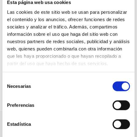
Esta página web usa cookies
integración social y laboral.
Las cookies de este sitio web se usan para personalizar
Las entidades representadas en CONACEE están
el contenido y los anuncios, ofrecer funciones de redes
absolutamente comprometidas con la generación de
sociales y analizar el tráfico. Además, compartimos
empleo sostenible y de calidad para las personas con
información sobre el uso que haga del sitio web con
discapacidad, que requiere de la participación de todas
nuestros partners de redes sociales, publicidad y análisis
las entidades que conforman este sector. En este
web, quienes pueden combinarla con otra información
sentido, los centros especiales de empleo de iniciativa
que les haya proporcionado o que hayan recopilado a
empresarial han demostrado su aportación con datos
partir del uso que haya hecho de sus servicios.
objetivos al generar en los últimos 5 años una media de
más del 50% de los empleos de personas con
discapacidad en el mercado de trabajo protegido.
Selección
Necesarias
de
consentimiento
Compartir en:
Preferencias
Estadística
Nuestro canal de Youtube