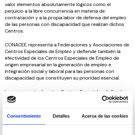
valor elementos absolutamente lógicos como el
perjuicio a la libre concurrencia en materia de
contratación y a la propia labor de defensa del empleo
de las personas con discapacidad que realizan dichos
Centros.
CONACEE representa a Federaciones y Asociaciones de
Centros Especiales de Empleo y defiende también la
efectividad de los Centros Especiales de Empleo de
origen empresarial en la generación de empleo e
integración social y laboral para las personas con
discapacidad que constituyen su prioridad esencial.
La mayor parte de estos Centros Especiales de Empleo
de iniciativa empresarial han surgido por el
emprendimiento de personas con discapacidad, que
han impulsado un tejido empresarial sólido y sostenible
Consentimiento
Detalles
Acerca de las cookies
que desarrolla una contribución sensiblemente más
eficaz que otros centros, incluidos los de iniciativa
social, en términos de generación de empleo e