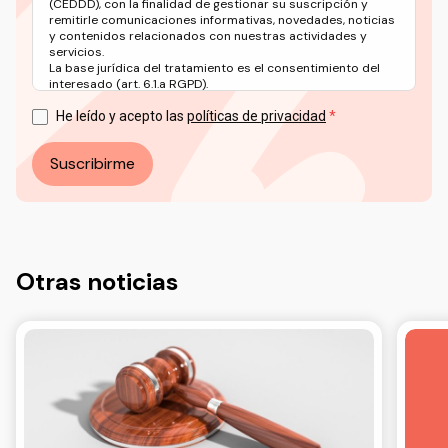
(CEDDD), con la finalidad de gestionar su suscripción y
remitirle comunicaciones informativas, novedades, noticias
y contenidos relacionados con nuestras actividades y
servicios.
La base jurídica del tratamiento es el consentimiento del
interesado (art. 6.1.a RGPD).
Puede ejercer sus derechos en materia de protección de
datos a través del correo electrónico: info@ceddd.org
He leído y acepto las
políticas de privacidad
Más información en nuestra Política de Privacidad.
Suscribirme
Otras noticias