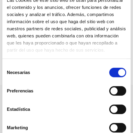
integradas en la plataforma, el CEDDD forma parte de
Las cookies de este sitio web se usan para personalizar
las voces que venían reclamando un plan nacional para
el contenido y los anuncios, ofrecer funciones de redes
la prevención del suicidio. Ante la estrategia anunciada
sociales y analizar el tráfico. Además, compartimos
por el Gobierno y la puesta en marcha del 024, el
información sobre el uso que haga del sitio web con
Consejo insta además a las administraciones que el
nuestros partners de redes sociales, publicidad y análisis
compromiso con la Salud Mental no se quede en meras
web, quienes pueden combinarla con otra información
intenciones y tenga la dotación económica y profesional
que les haya proporcionado o que hayan recopilado a
suficiente para reducir el número de muertes por
partir del uso que haya hecho de sus servicios.
suicidio.
Selección
Necesarias
de
Compartir en:
consentimiento
Preferencias
Nuestro canal de Youtube
Estadística
Todas las jornadas CEDDD, el podcast ‘El Rincón
Social’ y mucho más en formato audiovisual a un
Marketing
solo clic.