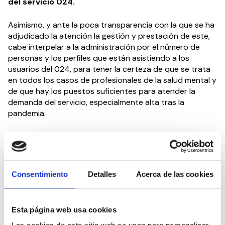
del servicio 024.
Asimismo, y ante la poca transparencia con la que se ha
adjudicado la atención la gestión y prestación de este,
cabe interpelar a la administración por el número de
personas y los perfiles que están asistiendo a los
usuarios del 024, para tener la certeza de que se trata
en todos los casos de profesionales de la salud mental y
de que hay los puestos suficientes para atender la
demanda del servicio, especialmente alta tras la
pandemia.
El suicidio es una lacra que solo
en el año 2020 se
cobró casi 4.000 vidas
, a una media de 11 diarios. No
obstante, según los datos de Asociación La Barandilla,
220 personas intentan quitarse la vida cada día.
Consentimiento
Detalles
Acerca de las cookies
Comprometido y concienciado con la Salud Mental en
todas sus áreas de trabajo, y así lo demuestra el gran
Esta página web usa cookies
número de entidades que trabajan en este ámbito