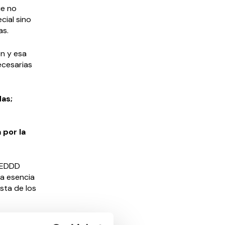
ue no
cial sino
as.
n y esa
ecesarias
as;
 por la
 CEDDD
la esencia
sta de los