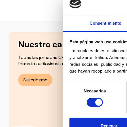
Compartir en:
Consentimiento
Nuestro canal de Youtube
Esta página web usa cookie
Las cookies de este sitio we
Todas las jornadas CEDDD, el podcast ‘El Rincón Soc
y analizar el tráfico. Ademá
formato audiovisual a un solo clic.
redes sociales, publicidad y
que hayan recopilado a parti
Suscribirme
Selección
Necesarias
de
consentimiento
Denegar