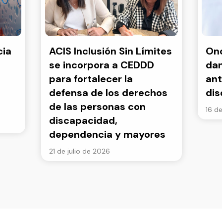
cia
ACIS Inclusión Sin Límites
Onc
se incorpora a CEDDD
dan
para fortalecer la
ant
defensa de los derechos
di
de las personas con
16 de
discapacidad,
dependencia y mayores
21 de julio de 2026