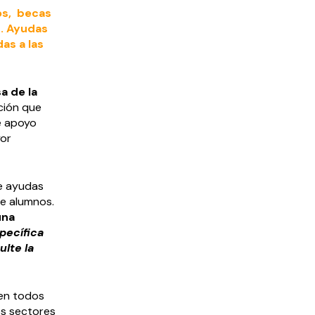
os, becas
s. Ayudas
as a las
a de la
ción que
e apoyo
yor
e ayudas
de alumnos.
una
pecífica
ulte la
 en todos
os sectores