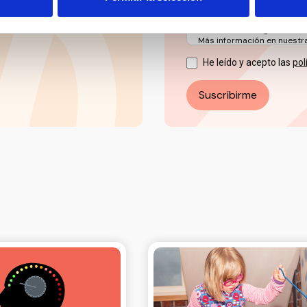
La base jurídica del tratami
Puede ejercer sus derechos
electrónico: info@ceddd.o
Más información en nuestra 
He leído y acepto las
pol
Suscribirme