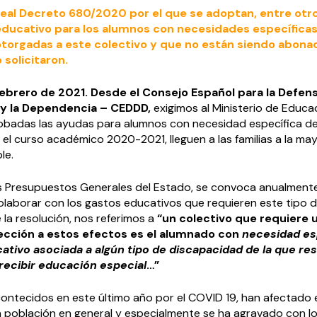
Real Decreto 680/2020 por el que se adoptan, entre otr
educativo para los alumnos con necesidades específica
torgadas a este colectivo y que no están siendo abonad
 solicitaron.
febrero de 2021. Desde el Consejo Español para la Defens
 y la Dependencia – CEDDD,
exigimos al Ministerio de Educa
obadas las ayudas para alumnos con necesidad específica d
el curso académico 2020-2021, lleguen a las familias a la ma
le.
s Presupuestos Generales del Estado, se convoca anualment
olaborar con los gastos educativos que requieren este tipo 
la resolución, nos referimos a
“un colectivo que requiere 
ección a estos efectos es el alumnado con
necesidad es
tivo asociada a algún tipo de discapacidad de la que res
recibir educación especial
…”
ontecidos en este último año por el COVID 19, han afectado
la población en general y especialmente se ha agravado con l