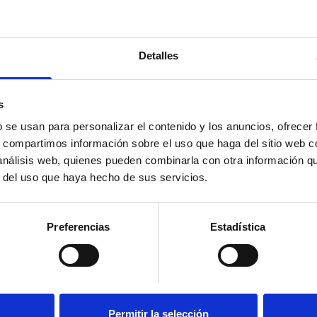
Detalles
Suscríbete 
s
b se usan para personalizar el contenido y los anuncios, ofrecer
ial’ y mucho más en
Mantente siempre al día
s, compartimos información sobre el uso que haga del sitio web 
social en un solo clic.
 análisis web, quienes pueden combinarla con otra información q
r del uso que haya hecho de sus servicios.
Email
Preferencias
Estadística
Los datos facilitados a tr
ESPAÑOL PARA LA DEFENSA
(CEDDD), con la finalidad d
informativas, novedades, n
actividades y servicios.
Permitir la selección