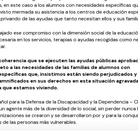
s, en este caso a los alumnos con necesidades específicas q
visto mermada su asistencia a los centros de educación espe
 privando de las ayudas que tanto necesitan ellos y sus famili
ajado ese compromiso con la dimensión social de la educació
cesaria en los servicios, terapias o ayudas recogidas como n
ar.
coherencia que se ejecuten las ayudas públicas aprobad
to a las necesidades de las familias de alumnos con
specíficas que, insistimos están siendo perjudicados y
mnificados en sus derechos en esta situación agravada
ia que estamos viviendo.
añol para la Defensa de la Discapacidad y la Dependencia –
un agente más de la diversidad de lo social, sin perder nunca 
nizaciones se crearon y se desarrollaron por y para la conqui
s de las personas más vulnerables.