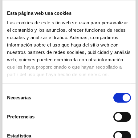
Esta página web usa cookies
Nuestro canal de Youtube
Las cookies de este sitio web se usan para personalizar
Todas las jornadas CEDDD, el podcast ‘El Rincón
el contenido y los anuncios, ofrecer funciones de redes
Social’ y mucho más en formato audiovisual a un
sociales y analizar el tráfico. Además, compartimos
solo clic.
información sobre el uso que haga del sitio web con
nuestros partners de redes sociales, publicidad y análisis
web, quienes pueden combinarla con otra información
Suscribirme
que les haya proporcionado o que hayan recopilado a
partir del uso que haya hecho de sus servicios.
Suscríbete a la newsletter
Selección
Necesarias
de
CEDDD
consentimiento
Mantente siempre al día de la información más
Preferencias
relevante del sector social en un solo clic.
Estadística
Email