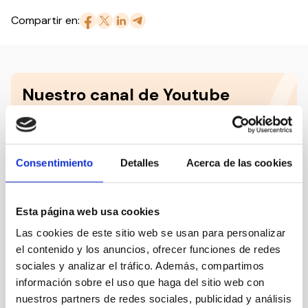
Compartir en:
Nuestro canal de Youtube
Todas las jornadas CEDDD, el podcast ‘El Rincón
Social’ y mucho más en formato audiovisual a un
solo clic.
Consentimiento
Detalles
Acerca de las cookies
Suscribirme
Esta página web usa cookies
Las cookies de este sitio web se usan para personalizar
el contenido y los anuncios, ofrecer funciones de redes
Suscríbete a la newsletter
sociales y analizar el tráfico. Además, compartimos
CEDDD
información sobre el uso que haga del sitio web con
nuestros partners de redes sociales, publicidad y análisis