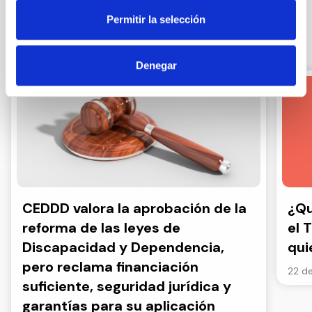
Permitir la selección
Otras noticias
Denegar
CEDDD valora la aprobación de la
¿Qu
reforma de las leyes de
el 
Discapacidad y Dependencia,
qui
pero reclama financiación
22 de
suficiente, seguridad jurídica y
garantías para su aplicación