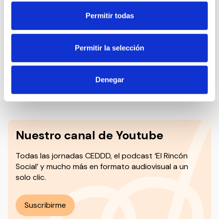
Permitir todas
Premios Súpercuidadores: Abierto el
Permitir la selección
plazo de presentación de candidaturas
6 de febrero de 2023
Denegar
Nuestro canal de Youtube
Todas las jornadas CEDDD, el podcast ‘El Rincón
Social’ y mucho más en formato audiovisual a un
solo clic.
Suscribirme