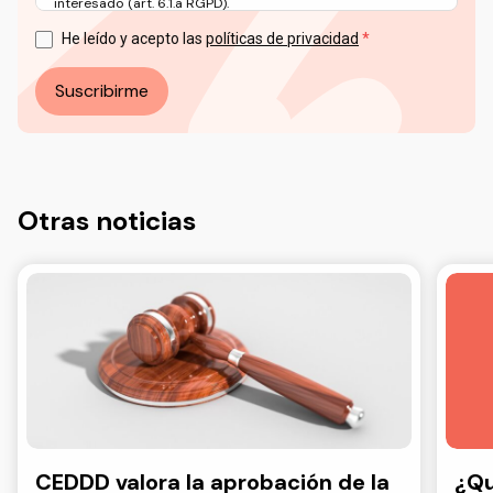
interesado (art. 6.1.a RGPD).
Puede ejercer sus derechos en materia de protección de
datos a través del correo electrónico: info@ceddd.org
He leído y acepto las
políticas de privacidad
Más información en nuestra Política de Privacidad.
Suscribirme
Otras noticias
CEDDD valora la aprobación de la
¿Qu