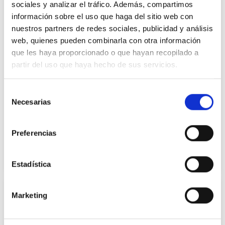
sociales y analizar el tráfico. Además, compartimos
información sobre el uso que haga del sitio web con
nuestros partners de redes sociales, publicidad y análisis
web, quienes pueden combinarla con otra información
que les haya proporcionado o que hayan recopilado a
Abierta la convocatoria 2025 de las
partir del uso que haya hecho de sus servicios.
Becas SuperArte de Fundación Sifu
para impulsar el talento artístico
Selección
inclusivo
Necesarias
de
consentimiento
La convocatoria 2025 de las Becas SuperArte
representa una gran oportunidad para que artistas
Preferencias
con discapacidad puedan desarrollar su talento y
acceder a nuevas posibilidades en el mundo cultural
Estadística
2 de abril de 2025
y laboral.
Marketing