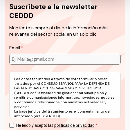
Suscríbete a la newsletter
CEDDD
Mantente siempre al día de la información más
relevante del sector social en un solo clic.
Email
Los datos facilitados a través de este formulario serán
tratados por el CONSEJO ESPAÑOL PARA LA DEFENSA DE
LAS PERSONAS CON DISCAPACIDAD Y DEPENDENCIA
(CEDDD), con la finalidad de gestionar su suscripción y
remitirle comunicaciones informativas, novedades, noticias
y contenidos relacionados con nuestras actividades y
servicios.
La base jurídica del tratamiento es el consentimiento del
interesado (art. 6.1.a RGPD).
Puede ejercer sus derechos en materia de protección de
datos a través del correo electrónico: info@ceddd.org
He leído y acepto las
políticas de privacidad
Más información en nuestra Política de Privacidad.