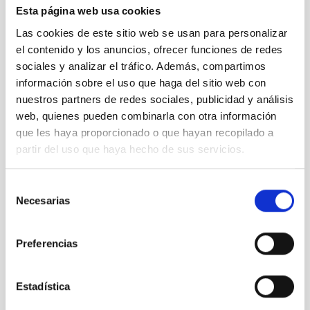
Nuestro canal de Youtube
Esta página web usa cookies
Todas las jornadas CEDDD, el podcast ‘El Rincón
Las cookies de este sitio web se usan para personalizar
Social’ y mucho más en formato audiovisual a un
el contenido y los anuncios, ofrecer funciones de redes
solo clic.
sociales y analizar el tráfico. Además, compartimos
información sobre el uso que haga del sitio web con
nuestros partners de redes sociales, publicidad y análisis
Suscribirme
web, quienes pueden combinarla con otra información
que les haya proporcionado o que hayan recopilado a
partir del uso que haya hecho de sus servicios.
Suscríbete a la newsletter
Selección
CEDDD
Necesarias
de
consentimiento
Mantente siempre al día de la información más
relevante del sector social en un solo clic.
Preferencias
Email
Estadística