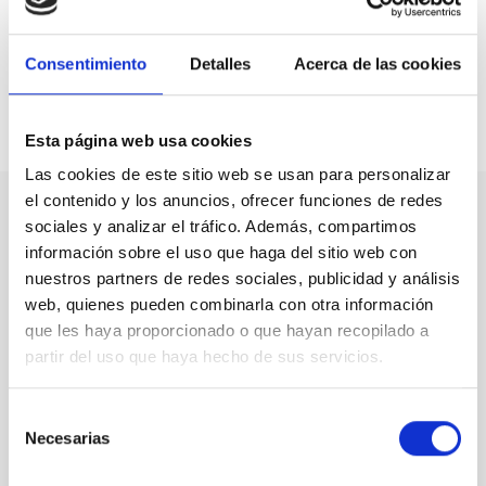
servicios públicos de atención al usuario se enmarca
además dentro del
ODS10 de la Agenda 2030
, de
Reducción de las Desigualdades
.
Consentimiento
Detalles
Acerca de las cookies
Compartir en:
Esta página web usa cookies
Las cookies de este sitio web se usan para personalizar
el contenido y los anuncios, ofrecer funciones de redes
sociales y analizar el tráfico. Además, compartimos
Nuestro canal de Youtube
información sobre el uso que haga del sitio web con
nuestros partners de redes sociales, publicidad y análisis
Todas las jornadas CEDDD, el podcast ‘El Rincón
web, quienes pueden combinarla con otra información
Social’ y mucho más en formato audiovisual a un
que les haya proporcionado o que hayan recopilado a
solo clic.
partir del uso que haya hecho de sus servicios.
Suscribirme
Selección
Necesarias
de
consentimiento