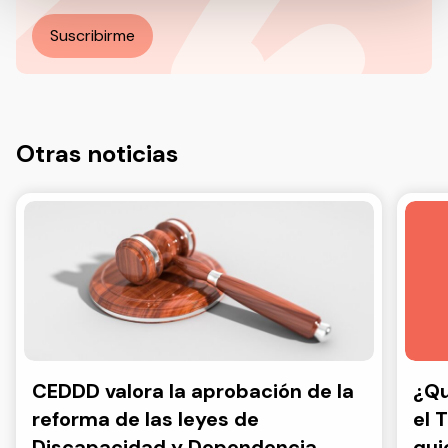
Más información en nuestra Política de Privacidad.
Suscribirme
Otras noticias
CEDDD valora la aprobación de la
¿Qu
reforma de las leyes de
el 
Discapacidad y Dependencia,
qui