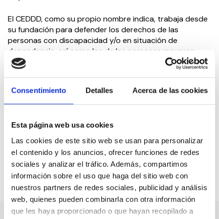
El CEDDD, como su propio nombre indica, trabaja desde
su fundación para defender los derechos de las
personas con discapacidad y/o en situación de
dependencia, así como los de las personas mayores.
Para ello, CEDDD trabaja por un lado a través de su
agenda institucional, manteniendo reuniones con
políticos para presentar sus propuestas y hacer
Consentimiento
Detalles
Acerca de las cookies
incidencia política, y por otro, a través de las jornadas
de sus Consejos Sectoriales, integrados por
profesionales expertos, con las que busca sensibilizar e
Esta página web usa cookies
informar a la sociedad de las diferentes realidades que
determinan la vida de los colectivos a los que CEDDD
Las cookies de este sitio web se usan para personalizar
representa.
el contenido y los anuncios, ofrecer funciones de redes
sociales y analizar el tráfico. Además, compartimos
información sobre el uso que haga del sitio web con
Compartir en:
nuestros partners de redes sociales, publicidad y análisis
web, quienes pueden combinarla con otra información
que les haya proporcionado o que hayan recopilado a