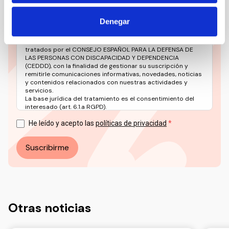
Denegar
Los datos facilitados a través de este formulario serán
tratados por el CONSEJO ESPAÑOL PARA LA DEFENSA DE
LAS PERSONAS CON DISCAPACIDAD Y DEPENDENCIA
(CEDDD), con la finalidad de gestionar su suscripción y
remitirle comunicaciones informativas, novedades, noticias
y contenidos relacionados con nuestras actividades y
servicios.
La base jurídica del tratamiento es el consentimiento del
interesado (art. 6.1.a RGPD).
Puede ejercer sus derechos en materia de protección de
datos a través del correo electrónico: info@ceddd.org
He leído y acepto las
políticas de privacidad
Más información en nuestra Política de Privacidad.
Suscribirme
Otras noticias