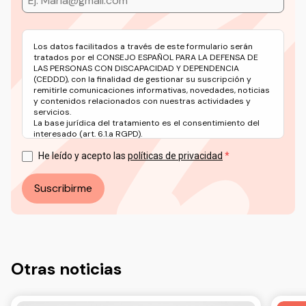
Los datos facilitados a través de este formulario serán
tratados por el CONSEJO ESPAÑOL PARA LA DEFENSA DE
LAS PERSONAS CON DISCAPACIDAD Y DEPENDENCIA
(CEDDD), con la finalidad de gestionar su suscripción y
remitirle comunicaciones informativas, novedades, noticias
y contenidos relacionados con nuestras actividades y
servicios.
La base jurídica del tratamiento es el consentimiento del
interesado (art. 6.1.a RGPD).
Puede ejercer sus derechos en materia de protección de
datos a través del correo electrónico: info@ceddd.org
He leído y acepto las
políticas de privacidad
Más información en nuestra Política de Privacidad.
Suscribirme
Otras noticias