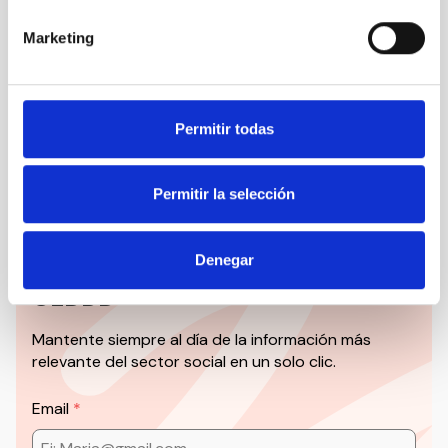
Nuestro canal de Youtube
Marketing
Todas las jornadas CEDDD, el podcast ‘El Rincón
Social’ y mucho más en formato audiovisual a un
solo clic.
Permitir todas
Suscribirme
Permitir la selección
Denegar
Suscríbete a la newsletter
CEDDD
Mantente siempre al día de la información más
relevante del sector social en un solo clic.
Email