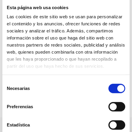
TOC, Asociación Tú Decides, Asociación La
Esta página web usa cookies
Barandilla, Asociación Paso a Paso Aragón,
Las cookies de este sitio web se usan para personalizar
Fundación Primer Paso
y
Fedepadual.
el contenido y los anuncios, ofrecer funciones de redes
sociales y analizar el tráfico. Además, compartimos
La asistencia a esta nueva jornada CEDDD es libre previa
información sobre el uso que haga del sitio web con
inscripción en el siguiente enlace:
Inscripción Jornada
nuestros partners de redes sociales, publicidad y análisis
CEDDD «Salud mental y empleo: Mitos y verdades»
(google.com)
. La jornada será accesible con subtítulos.
web, quienes pueden combinarla con otra información
que les haya proporcionado o que hayan recopilado a
CEDDD es la asociación más transversal, libre y
partir del uso que haya hecho de sus servicios.
accesible por la defensa de las personas con
discapacidad y/o en situación de dependencia, así
Selección
como las personas mayores.
Necesarias
de
consentimiento
Compartir en:
Preferencias
Estadística