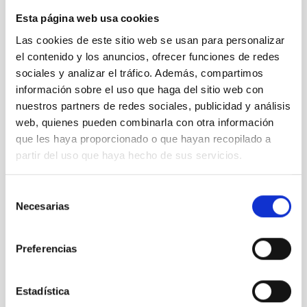
Nuestro canal de Youtube
Esta página web usa cookies
Las cookies de este sitio web se usan para personalizar
Todas las jornadas CEDDD, el podcast ‘El Rincón
el contenido y los anuncios, ofrecer funciones de redes
Social’ y mucho más en formato audiovisual a un
sociales y analizar el tráfico. Además, compartimos
solo clic.
información sobre el uso que haga del sitio web con
nuestros partners de redes sociales, publicidad y análisis
Suscribirme
web, quienes pueden combinarla con otra información
que les haya proporcionado o que hayan recopilado a
partir del uso que haya hecho de sus servicios.
Suscríbete a la newsletter
Selección
CEDDD
Necesarias
de
consentimiento
Mantente siempre al día de la información más
relevante del sector social en un solo clic.
Preferencias
Email
Estadística