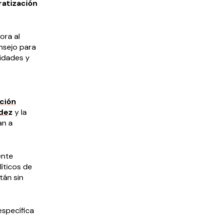
ratización
ora al
nsejo para
sidades y
ción
de
z
y la
an a
ente
líticos de
tán sin
específica