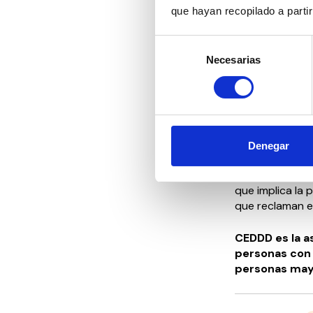
en la lucha po
que hayan recopilado a parti
que tienen disc
prometedoras 
Selección
Necesarias
de
En la misma lín
consentimiento
alianza con CE
calidad de vida
atendidas desd
Además de la di
Denegar
CEDDD defiend
tartamudez que
que implica la 
que reclaman el
CEDDD es la as
personas con 
personas ma