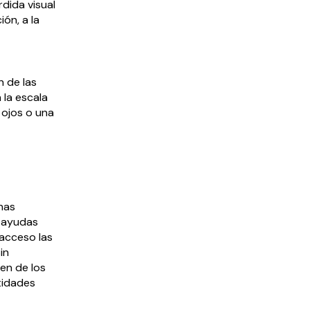
dida visual
ón, a la
n de las
 la escala
 ojos o una
nas
, ayudas
 acceso las
in
en de los
tidades