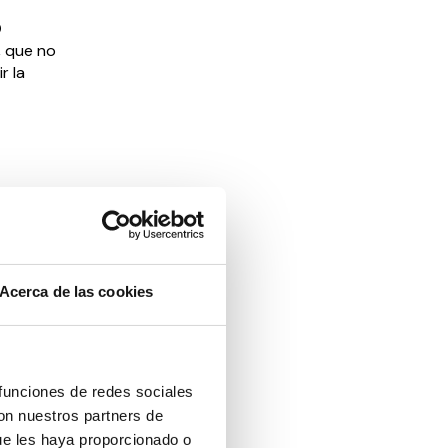
0
,
que no
r la
cer un
uchar por
Acerca de las cookies
an a la
en general.
n las
ad de vida
 funciones de redes sociales
con nuestros partners de
gran avance
ue les haya proporcionado o