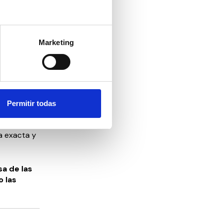
te aquellas
Marketing
ción con la
antizar una
siendo
orial de
Permitir todas
n
n anosmia,
ra exacta y
sa de las
 las