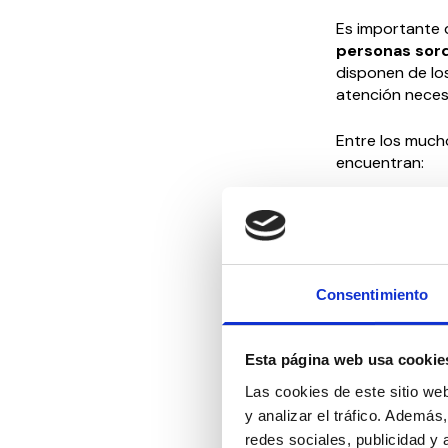
Es importante 
personas sord
disponen de los
atención necesa
Entre los mucho
encuentran:
Acceder 
sistema aut
Procurar
pensionista
Consentimiento
la eliminaci
progresiva i
Establece
Esta página web usa cookie
restantes p
de todo el c
Las cookies de este sitio we
y analizar el tráfico. Ademá
El presidente 
redes sociales, publicidad y