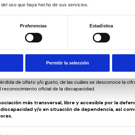
r los derechos de las personas con discapacidad, especialmen
r del uso que haya hecho de sus servicios.
apacidad visual” y auguró la puesta en marcha de iniciativas
con el apoyo de PUEDO.
Preferencias
Estadística
ea, Ricardo Gayol, presidente de PUEDO, manifestó su satisfac
DDD y mostró su disposición “a ponernos a trabajar para gar
 a las personas con baja visión, cuyas necesidades no están 
e ningún ámbito”.
scapacidad visual, el Consejo Sectorial de Discapacidad Sens
Permitir la selección
e también los derechos de las más de 467.000 personas co
 se calcula que hay en España y de los miles de personas co
pérdida de olfato y/o gusto, de las cuáles se desconoce la cif
 reconocimiento oficial de la discapacidad.
ociación más transversal, libre y accesible por la defen
discapacidad y/o en situación de dependencia, así como
yores.