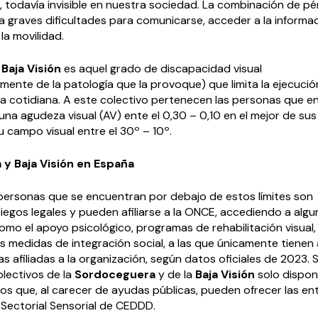
todavía invisible en nuestra sociedad. La combinación de pér
a graves dificultades para comunicarse, acceder a la informaci
la movilidad.
a
Baja Visión
es aquel grado de discapacidad visual
ente de la patología que la provoque) que limita la ejecució
da cotidiana. A este colectivo pertenecen las personas que en
una agudeza visual (AV) ente el 0,30 – 0,10 en el mejor de sus
 campo visual entre el 30º – 10º.
y Baja Visión en España
 personas que se encuentran por debajo de estos límites son
egos legales y pueden afiliarse a la ONCE, accediendo a algu
omo el apoyo psicológico, programas de rehabilitación visual
s medidas de integración social, a las que únicamente tienen
 afiliadas a la organización, según datos oficiales de 2023. S
olectivos de la
Sordoceguera
y de la
Baja Visión
solo dispon
os que, al carecer de ayudas públicas, pueden ofrecer las en
 Sectorial Sensorial de CEDDD.