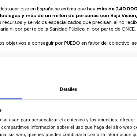
destacar que en España se estima que hay
más de 240.00
ociegas y más de un millón de personas con Baja Visión
 recursos y servicios especializados que precisan, al no recibi
ria ni por parte de la Sanidad Pública, ni por parte de ONCE.
s objetivos a conseguir por PUEDO en favor del colectivo, se
al gobierno de la ONCE para aplicar sus programas y estable
énticamente democrático en la Entidad.
 que los componentes de la ONCE (afiliados, trabajadores y
s) dispongan de un nivel social y económico digno, así como l
Detalles
ón de cuantas barreras legales, sociales y materiales se opong
ntegración social y laboral de las personas son discapacidad 
r, en sus programas de actuación, criterios de solidaridad co
s
ersonas con discapacidad, a fin de conseguir mejorar la calid
olectivo.
b se usan para personalizar el contenido y los anuncios, ofrecer
s, compartimos información sobre el uso que haga del sitio web 
de CEDDD, Albert Campabadal, califica esta adhesión de “un 
 análisis web, quienes pueden combinarla con otra información q